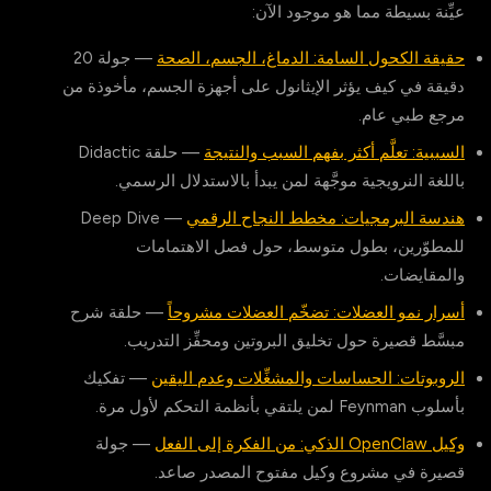
عيِّنة بسيطة مما هو موجود الآن:
حقيقة الكحول السامة: الدماغ، الجسم، الصحة
— جولة 20
دقيقة في كيف يؤثر الإيثانول على أجهزة الجسم، مأخوذة من
مرجع طبي عام.
السببية: تعلَّم أكثر بفهم السبب والنتيجة
— حلقة Didactic
باللغة النرويجية موجَّهة لمن يبدأ بالاستدلال الرسمي.
هندسة البرمجيات: مخطط النجاح الرقمي
— Deep Dive
للمطوّرين، بطول متوسط، حول فصل الاهتمامات
والمقايضات.
أسرار نمو العضلات: تضخّم العضلات مشروحاً
— حلقة شرح
مبسَّط قصيرة حول تخليق البروتين ومحفِّز التدريب.
الروبوتات: الحساسات والمشغِّلات وعدم اليقين
— تفكيك
بأسلوب Feynman لمن يلتقي بأنظمة التحكم لأول مرة.
وكيل OpenClaw الذكي: من الفكرة إلى الفعل
— جولة
قصيرة في مشروع وكيل مفتوح المصدر صاعد.