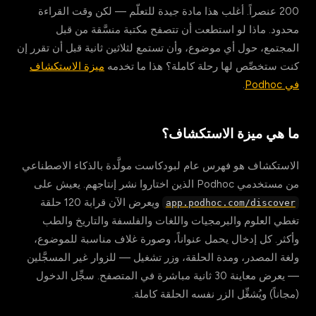
200 عنصراً. أغلب هذا مادة جيدة للتعلّم — لكن وقت القراءة
محدود. ماذا لو استطعت أن تتصفح مكتبة منسَّقة من قبل
المجتمع، حول أي موضوع، وأن تستمع لثلاثين ثانية قبل أن تقرر إن
كنت ستخصِّص لها رحلة كاملة؟ هذا ما تخدمه
ميزة الاستكشاف
في Podhoc
.
ما هي ميزة الاستكشاف؟
الاستكشاف هو فهرس عام لبودكاست مولَّدة بالذكاء الاصطناعي
من مستخدمي Podhoc الذين اختاروا نشر إنتاجهم. يعيش على
ويعرض الآن قرابة 120 حلقة
app.podhoc.com/discover
تغطي العلوم والبرمجيات واللغات والفلسفة والتاريخ والطب
وأكثر. كل إدخال يحمل عنواناً، وصورة غلاف مناسبة للموضوع،
ولغة المصدر، ومدة الحلقة، وزر تشغيل — للزوار غير المسجَّلين
— يعرض معاينة 30 ثانية مباشرة في المتصفح. سجِّل الدخول
(مجاناً) ويُشغِّل الزر نفسه الحلقة كاملة.