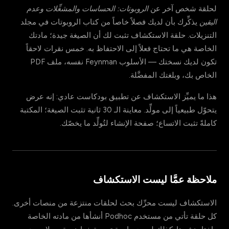
لحلقة شخص آخر عن
الروبوتات: الحساسات والمشغِّلات وعدم
اليقين
يذكِّرك بأن لديك فصلاً خاصاً من كتاب الروبوتات في مجلد
التنزيلات. حلقة الاستكشاف تثبت لك أن الصيغة جيدة؛ مادتك
الخاصة هي ما تحتاج فعلاً إلى الاحتفاظ به. خمس نقرات لاحقاً
تكون لديك نسختك — الأسلوب Feynman نفسه، ملف PDF
الخاص بك، وبلغتك المفضَّلة.
هذا ما يميِّز الاستكشاف عن تطبيق بودكاست عادي: إنه عرض
يتحوّل طبيعياً إلى مولِّد. معاينة الـ 30 ثانية تثبت الصيغة؛ المكتبة
كاملةً تثبت الاتساع؛ صفحة الإنشاء لتُولِّد ما يخصّك.
ملاحظة عمَّا ليست الاستكشاف
الاستكشاف ليست محرِّك بحث لحلقات منتزعة من منصات أخرى.
كل حلقة تأتي من مستخدم Podhoc أنشأها من مادته الخاصة