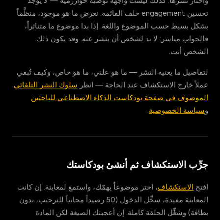
واختار نشرها. كذلك ليست واجهة توصية خوارزمية — لا يوجد
تحسين engagement خلف القائمة. نعرض ما هو موجود، منظَّماً
بشكل بسيط حسب الموضوع واللغة. إذا بدا موضوع ما متناثراً،
فالجواب مباشر: لا بد لشخص أن ينشر عنه. وقد يكون ذلك
الشخص أنت.
لتفاصيل ما يعنيه النشر — ما هو علني، ما هو خاص، وكيف تُبقي
عملاً خارج الاستكشاف عند الحاجة — انظر
سلوك النشر التلقائي
الموصوف في صفحة بودكاست الذكاء الاصطناعي للباحثين
و
سياسة الخصوصية
.
جرِّب الاستكشاف ثم أنشئ بودكاستك
افتح
الاستكشاف
، اختر موضوعاً يهمّك، واستمع لمعاينة. إن كانت
المعاينة مفيدة، سجِّل الدخول (50 رصيداً مجانياً للترحيب، بدون
بطاقة) وشغِّل الحلقة كاملة. إن أعجبتك الصيغة لكن المادة