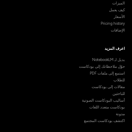
الميزات
كيف يعمل
الأسعار
Pricing history
الإضافات
اعرف المزيد
بديل لـ NotebookLM
حوّل ملاحظاتك إلى بودكاست
استمع إلى ملفات PDF
للطلاب
مقالات إلى بودكاست
للباحثين
أساليب البودكاست الصوتية
بودكاست متعدد اللغات
مدونة
اكتشف بودكاست المجتمع