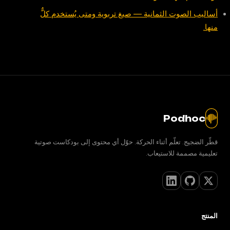
أساليب الصوت الثمانية — صيغ تربوية ومتى يُستخدم كلٌّ
منها.
Podhoc
قطّر الضجيج. تعلّم أثناء الحركة. حوّل أي محتوى إلى بودكاست صوتية
تعليمية مصممة للاستيعاب.
المنتج