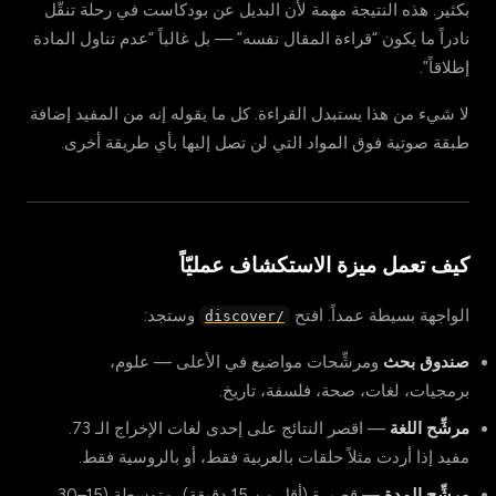
بكثير. هذه النتيجة مهمة لأن البديل عن بودكاست في رحلة تنقّل
نادراً ما يكون “قراءة المقال نفسه” — بل غالباً “عدم تناول المادة
إطلاقاً”.
لا شيء من هذا يستبدل القراءة. كل ما يقوله إنه من المفيد إضافة
طبقة صوتية فوق المواد التي لن تصل إليها بأي طريقة أخرى.
كيف تعمل ميزة الاستكشاف عمليّاً
الواجهة بسيطة عمداً. افتح
وستجد:
/discover
صندوق بحث
ومرشِّحات مواضيع في الأعلى — علوم،
برمجيات، لغات، صحة، فلسفة، تاريخ.
مرشِّح اللغة
— اقصر النتائج على إحدى لغات الإخراج الـ 73.
مفيد إذا أردت مثلاً حلقات بالعربية فقط، أو بالروسية فقط.
مرشِّح المدة
— قصيرة (أقل من 15 دقيقة)، متوسطة (15–30