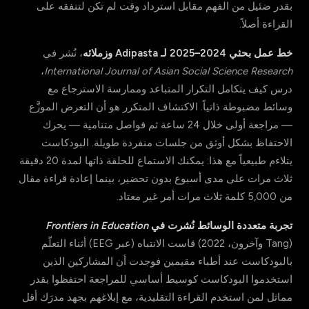
بقدر ضئيل من الفهم مقابل استرداد وقت لم تكن لتنفقه على
القراءة أصلاً.
خط عمل بحثي 2024–2025 لـ Adipasta وزملائه
، نُشر في
،
International Journal of Asian Social Science Research
درس كيف يتكامل التكرار المتباعد وممارسة الاسترجاع مع
وسائط مضبوطة ذاتياً. الاكتشاف المتكرر هو أن التعرض الموزَّع
— مراجعة أولى خلال 24 ساعة ثم فواصل متنامية — يحرك
الاحتفاظ بشكل أوثق من جلسات منفردة طويلة. البودكاست
يتلاءم طبيعياً مع هذا: يمكنك الاستماع للحلقة ذاتها لمدة 20 دقيقة
ثلاث مرات على مدى أسبوع بدون تحضير، بينما إعادة قراءة مقال
من 5,000 كلمة ثلاث مرات أمر غير معتاد.
تجربة متعددة الوسائط نُشرت في
Frontiers in Education
(Tang وآخرون، 2022) قاست الانتباه (عبر EEG) أثناء التعلّم
بالبودكاست عند أطباء مقيمين فوجدت أن المشاركين الذين
استخدموا البودكاست كوسيط أساسي للمراجعة احتفظوا بقدر
مماثل لمن استخدم القراءة التقليدية، مع إبلاغهم بجهد مدرَك أقل