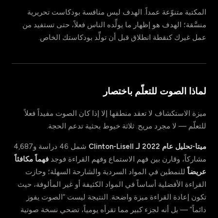
المكتبة متنوّعة عمداً. الهدف ليس منافسة بودكاست تحريرية
منسَّقة؛ الهدف هو إظهار ما يولِّده الناس فعلاً، حتى تستفيد من
عمل غيرك كنقطة انطلاق قبل أن تولِّد بودكاستك الخاص.
لماذا الصوت للتعلّم باختصار
ميزة الاستكشاف لا تعقد منطقها إلا إذا كان الصوت مفيداً فعلاً
للتعلّم — لا مجرد مريح. ثلاثة خيوط بحثية تدعم الحجة.
ميتا-تحليل عام 2022 لـ Clinton-Lisell
شمل 46 دراسة و4,687
مشاركاً، وقارن بين فهم الاستماع وفهم القراءة فوجد
فهماً مكافئاً
عريضاً
للنمطين في المواد السردية والشارحة السهلة؛ وحازت
القراءة الأفضلية أساساً في المواد الكثيفة أو غير المألوفة، حيث
تكون إعادة القراءة ميزة واضحة. النتيجة ليست “الصوت يفوز
دائماً” — بل أنه لجزء كبير مما تقرأه يومياً، تضحي نسخة صوتية