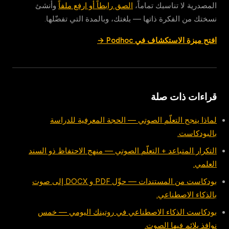
المصدرية لا تناسبك تماماً،
الصق رابطاً أو ارفع ملفاً
وأنشئ
نسختك من الفكرة ذاتها — بلغتك، وبالمدة التي تفضّلها.
افتح ميزة الاستكشاف في Podhoc →
قراءات ذات صلة
لماذا ينجح التعلّم الصوتي — الحجة المعرفية للدراسة
بالبودكاست.
التكرار المتباعد + التعلّم الصوتي — منهج الاحتفاظ ذو السند
العلمي.
بودكاست من المستندات — حوِّل PDF و DOCX إلى صوت
بالذكاء الاصطناعي.
بودكاست الذكاء الاصطناعي في روتينك اليومي — خمس
نوافذ يلائم فيها الصوت.