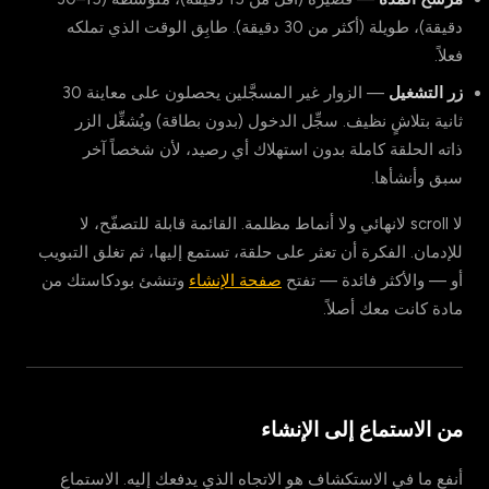
دقيقة)، طويلة (أكثر من 30 دقيقة). طابِق الوقت الذي تملكه
فعلاً.
زر التشغيل
— الزوار غير المسجَّلين يحصلون على معاينة 30
ثانية بتلاشٍ نظيف. سجِّل الدخول (بدون بطاقة) ويُشغِّل الزر
ذاته الحلقة كاملة بدون استهلاك أي رصيد، لأن شخصاً آخر
سبق وأنشأها.
لا scroll لانهائي ولا أنماط مظلمة. القائمة قابلة للتصفّح، لا
للإدمان. الفكرة أن تعثر على حلقة، تستمع إليها، ثم تغلق التبويب
أو — والأكثر فائدة — تفتح
صفحة الإنشاء
وتنشئ بودكاستك من
مادة كانت معك أصلاً.
من الاستماع إلى الإنشاء
أنفع ما في الاستكشاف هو الاتجاه الذي يدفعك إليه. الاستماع