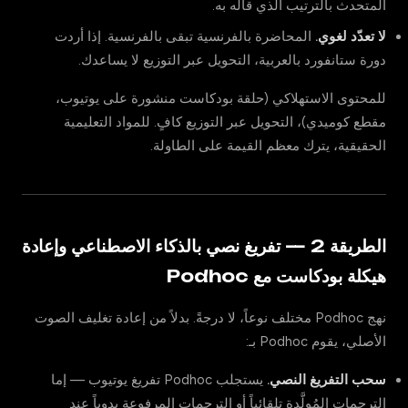
المتحدث بالترتيب الذي قاله به.
لا تعدّد لغوي.
المحاضرة بالفرنسية تبقى بالفرنسية. إذا أردت
دورة ستانفورد بالعربية، التحويل عبر التوزيع لا يساعدك.
للمحتوى الاستهلاكي (حلقة بودكاست منشورة على يوتيوب،
مقطع كوميدي)، التحويل عبر التوزيع كافٍ. للمواد التعليمية
الحقيقية، يترك معظم القيمة على الطاولة.
الطريقة 2 — تفريغ نصي بالذكاء الاصطناعي وإعادة
هيكلة بودكاست مع Podhoc
نهج Podhoc مختلف نوعاً، لا درجةً. بدلاً من إعادة تغليف الصوت
الأصلي، يقوم Podhoc بـ:
سحب التفريغ النصي.
يستجلب Podhoc تفريغ يوتيوب — إما
الترجمات المُولَّدة تلقائياً أو الترجمات المرفوعة يدوياً عند