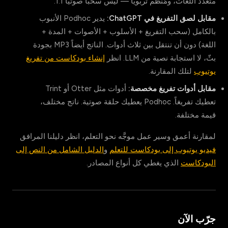
متعدد اللغات، ومُنظَّم تربوياً — ليس سحباً صوتياً 1:1.
مقابل لصق التفريغ في ChatGPT:
يدير Podhoc الأنبوب
بالكامل (سحب التفريغ + الأسلوب + الأصوات + المدة +
اللغة) دون أن تنتقل بين ثلاث أدوات. الناتج أيضاً MP3 بجودة
بثّ، لا استجابة نصية من LLM. انظر
إنشاء بودكاست من تفريغ
يوتيوب
لتلك المقارنة.
مقابل أدوات تفريغ مخصصة:
أدوات مثل Otter أو Trint
تعطيك تفريغاً. Podhoc يعطيك حلقة صوتية. ناتج مختلف،
قيمة مختلفة.
لمقارنة أعمق وسير عمل موجَّه نحو التعلم، انظر دليلنا المرافق
فيديو يوتيوب إلى بودكاست للتعلم
و
الدليل الشامل من النص إلى
البودكاست
الذي يغطي كل أنواع المصادر.
جرّب الآن