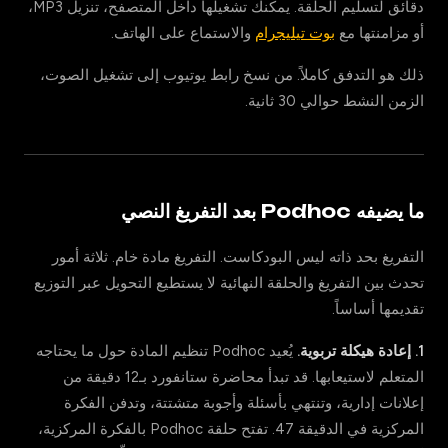
دقائق لتسليم الحلقة. يمكنك تشغيلها داخل المتصفح، تنزيل MP3،
أو مزامنتها مع
بوت تيليجرام
والاستماع على الهاتف.
ذلك هو التدفق كاملاً. من نسخ رابط يوتيوب إلى تشغيل الصوت،
الزمن النشط حوالي 30 ثانية.
ما يضيفه Podhoc بعد التفريغ النصي
التفريغ بحد ذاته ليس البودكاست. التفريغ مادة خام. ثلاثة أمور
تحدث بين التفريغ والحلقة النهائية لا يستطيع التحويل عبر التوزيع
تقديمها أساساً.
1. إعادة هيكلة تربوية.
يُعيد Podhoc تنظيم المادة حول ما يحتاجه
المتعلم لاستيعابها. قد تبدأ محاضرة ستانفورد بـ12 دقيقة من
إعلانات إدارية، وتنتهي بأسئلة وأجوبة متشتتة، وتدفن الفكرة
المركزية في الدقيقة 47. تفتح حلقة Podhoc بالفكرة المركزية،