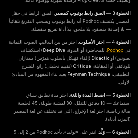
وتضيف خطتا Creator وPro أرصدة شهرية ووصولاً كاملاً.
الخطوة 3 — الصق رابط يوتيوب كمصدر.
الصق الرابط في حقل
المصدر. يكتشف Podhoc أنه رابط يوتيوب ويسحب التفريغ تلقائياً
— بلا إضافة متصفح، بلا ملحق، بلا أداة تفريغ منفصلة.
الخطوة 4 — اختر الأسلوب.
اختر من بين أساليب الصوت الثمانية
في
Podhoc
. للمحاضرة أو الندوة،
Deep Dive
(استكشاف
بصوتين) أو
Didactic
(إلقاء مُهَيكَل بأسلوب مُدرّس) ممتازان.
للوثائقي أو المقابلة،
Critique
(تقييم تحليلي) رائع. للشرح
التطبيقي،
Feynman Technique
يعيد بناء المفهوم من المبادئ
الأولى.
الخطوة 5 — اضبط المدة واللغة.
اختر مدة تطابق سياق
استماعك — 10 دقائق للتنقّل، 30 لمشية طويلة، 45 لجلسة
صالة رياضية. اختر لغة الإخراج، التي قد تختلف عن لغة المصدر
(المزيد أدناه).
الخطوة 6 — وَلِّد.
انقر على «توليد». يأخذ Podhoc من 2 إلى 5