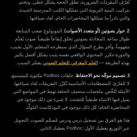
تُعرّف المفردات الضرورية، تطوّر الحجة بشكل خطّي، وتختم
بتركيب. البنية التربوية التي تمتلكها الكتب المدرسية الجيدة،
والتي نادراً ما تمتلكها المحاضرات الخام، تُعاد صياغتها.
2. حوار بصوتين (أو متعدد الأصوات).
المونولوج صعب المتابعة
طوال ساعة. المحادثة بصوتين تخلق إيقاعاً طبيعياً: صوت يُقدِّم
مفهوماً، وآخر يطرح السؤال الذي سيطرحه المتعلم، الأول يجيب،
والدورة تتكرر. المحتوى الواقعي نفسه يثبت بشكل أفضل بكثير
بهذه الطريقة —
العلم المعرفي للتعلم الصوتي
يفسّر السبب.
3. تصميم موجَّه نحو الاحتفاظ.
حلقات Podhoc مكتوبة للمستمع،
لا للقارئ. المصطلحات الأساسية تُكرَّر. التعريفات تُعاد صياغتها.
الأمثلة تُلخَّص. ملخصات منتصف الحلقة تهبط في المواضع التي
يميل فيها الانتباه طبيعياً للتشتت. لا شيء من ذلك موجود في
المحاضرة الخام؛ كل ذلك موجود في البودكاست المُولَّد.
هذا هو الفرق بين تسجيل درس ودرس مُصمَّم للصوت. التحويل
عبر التوزيع يعطيك الأول. Podhoc يعطيك الثاني.