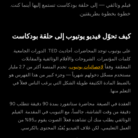
فيلم وثائقي — إلى حلقة بودكاست تستمع إليها أينما كنت.
خطوة بخطوة بطريقتين.
كيف تحوّل فيديو يوتيوب إلى حلقة بودكاست
على يوتيوب توجد المحاضرات. أحاديث TED. الدورات الجامعية.
كلمات المؤتمرات. الشروحات والأفلام الوثائقية والمقابلات
المعمّقة. وفقاً
لإحصائيات يوتيوب
، تخدم المنصة أكثر من 2.7 مليار
مستخدم مسجّل دخولهم شهرياً — وجزء كبير من هذا الفهرس هو
بالضبط المادة الكثيفة طويلة الشكل التي يرغب الناس فعلاً في
التعلم منها.
العقدة في الصيغة. محاضرة ستانفورد بمدة 90 دقيقة تتطلب 90
دقيقة من وقت الشاشة، جالساً، مع التبويب في المقدمة. الفيلم
الوثائقي يطلب منك أن تشاهده فعلاً. الصوت يقوم بـ95% من
العمل التعليمي، لكن غلاف الفيديو يُقيّد المحتوى بالكرسي.