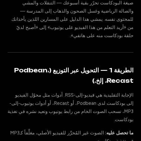
صيغة البودكاست تحرّر بقية أسبوعك — التنقلات والمشي
والصالة الرياضية وغسل الصحون والذهاب إلى المدرسة —
للمحتوى نفسه. يمشي هذا الدليل على المسارين اللذين يأخذانك
من «أريد التعلم من هذا الفيديو على يوتيوب» إلى «أصبح لديّ
حلقة بودكاست منه على هاتفي».
الطريقة 1 — التحويل عبر التوزيع (Podbean،
Recast، إلخ.)
الإجابة التقليدية هي فيديو-إلى-RSS. أدوات مثل محوّل الفيديو
إلى بودكاست لدى Podbean، أو Recast، أو أدوات يوتيوب-إلى-
MP3، تسحب الصوت الخام من رابط يوتيوب وتعيد نشره في تغذية
بودكاست.
ما تحصل عليه:
الصوت غير المُحرَّر للفيديو الأصلي، مغلَّفاً كـMP3