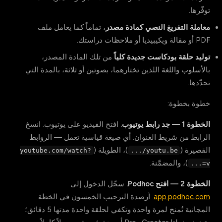
توفّرها.
معاملة التفريغ النصي كمادة مصدر
، تماماً كما يعامل ملف
PDF أو مقالة ويكيبيديا أو ملاحظات دراستك.
توليد حلقة بودكاست جديدة كلياً
من تلك المادة المصدر،
بالأسلوب واللغة اللذين تختارهما، بصوتين أو ثلاثة، بالمدة التي
تحدّدها.
خطوة بخطوة:
الخطوة 1 — جد رابط يوتيوب.
افتح الفيديو على يوتيوب. انسخ
الرابط من شريط العنوان. أي صيغة قياسية تعمل — الروابط
القصيرة (
)، الطويلة (
youtube.com/watch?
youtu.be/...
)، والمضمَّنة.
v=...
الخطوة 2 — افتح Podhoc.
سجّل الدخول إلى
app.podhoc.com
. أرصدة الترحيب الخمسون في الخطة
المجانية تُمنح لمرة واحدة وتكفي لحلقة واحدة مدتها 5 دقائق؛