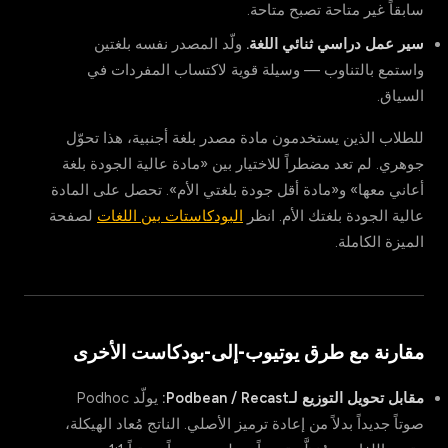
سابقاً غير متاحة تصبح متاحة.
سير عمل دراسي ثنائي اللغة.
ولّد المصدر نفسه بلغتين
واستمع بالتناوب — وسيلة قوية لاكتساب المفردات في
السياق.
للطلاب الذين يستخدمون مادة مصدر بلغة أجنبية، هذا تحوّل
جوهري. لم تعد مضطراً للاختيار بين «مادة عالية الجودة بلغة
أعاني معها» و«مادة أقل جودة بلغتي الأم». تحصل على المادة
عالية الجودة بلغتك الأم. انظر
البودكاستات بين اللغات
لصفحة
الميزة الكاملة.
مقارنة مع طرق يوتيوب-إلى-بودكاست الأخرى
مقابل تحويل التوزيع لـPodbean / Recast:
يولّد Podhoc
صوتاً جديداً بدلاً من إعادة ترميز الأصلي. الناتج مُعاد الهيكلة،