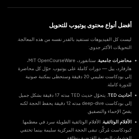
أفضل أنواع محتوى يوتيوب للتحويل
ليست كل الفيديوهات تستفيد بالقدر نفسه من هذه المعالجة.
التحويلات الأكثر جدوى:
محاضرات جامعية.
ستانفورد، MIT OpenCourseWare،
هارفارد، ييل — دورات كاملة على يوتيوب. حوّل كل محاضرة
إلى بودكاست تعليمي 20 دقيقة وستحظى بمكتبة صوتية
للدورة كاملة.
أحاديث TED.
يتحوّل حديث TED مدته 17 دقيقة بشكل جميل
إلى بودكاست deep-dive مدته 12 دقيقة يحفظ الحجة لكنه
يقصّ الإحماء والتصفيق.
الأفلام الوثائقية.
الأفلام الوثائقية الطويلة سرد في معظمها.
كبودكاست مُركَّز، تبقى الحجة المركزية سليمة بينما تختفي
الحشوات البصرية العَرَضية بنظافة.