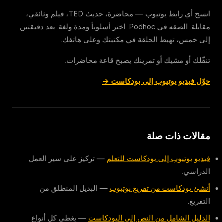
انسخ أي رابط يوتيوب — محاضرة، حديث TED، فيلم وثائقي،
مقابلة. الصقه في Podhoc. اختر أسلوباً ومدة ولغة. بعد دقيقتين
إلى خمس، تهبط الحلقة في مكتبتك وعلى هاتفك.
تنقّلك أو مشيك أو تمرينك يصبح قاعة محاضرات.
حوّل فيديو يوتيوب إلى بودكاست →
مقالات ذات صلة
فيديو يوتيوب إلى بودكاست للتعلم
— تركيز على سير العمل
الدراسي.
أنشئ بودكاست من تفريغ يوتيوب
— البديل المنطلق من
التفريغ.
الدليل الشامل من النص إلى البودكاست
— يغطي كل أنواع