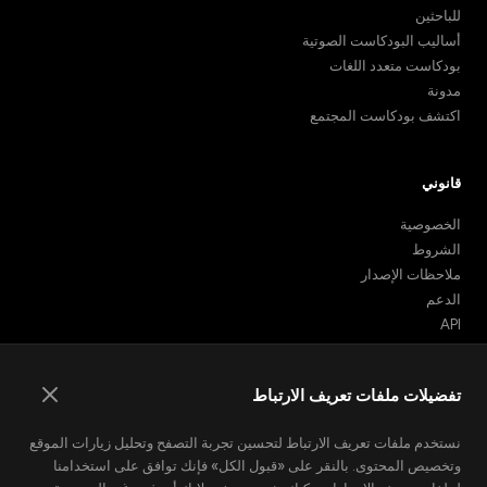
للباحثين
أساليب البودكاست الصوتية
بودكاست متعدد اللغات
مدونة
اكتشف بودكاست المجتمع
قانوني
الخصوصية
الشروط
ملاحظات الإصدار
الدعم
API
تضمين البودكاست
تفضيلات ملفات تعريف الارتباط
نستخدم ملفات تعريف الارتباط لتحسين تجربة التصفح وتحليل زيارات الموقع
© 2026 Podhoc. جميع الحقوق محفوظة.
v1.2.0-20260801042810-6356398
وتخصيص المحتوى. بالنقر على «قبول الكل» فإنك توافق على استخدامنا
English
Español
العربية
Català
Deutsch
Français