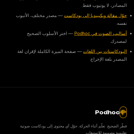
المصادر، لا يوتيوب فقط.
حوّل مقالة ويكيبيديا إلى بودكاست
— مصدر مختلف، الأنبوب
نفسه.
أساليب الصوت في Podhoc
— اختر الأسلوب الصحيح
لمصدرك.
البودكاستات بين اللغات
— صفحة الميزة الكاملة لإقران لغة
المصدر بلغة الإخراج.
Podhoc
قطّر الضجيج. تعلّم أثناء الحركة. حوّل أي محتوى إلى بودكاست صوتية
تعليمية مصممة للاستيعاب.