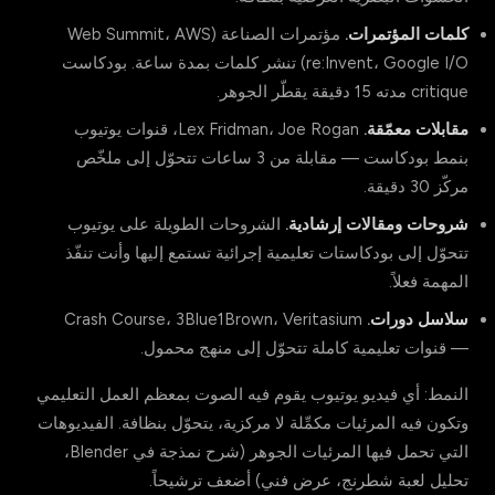
كلمات المؤتمرات.
مؤتمرات الصناعة (Web Summit، AWS
re:Invent، Google I/O) تنشر كلمات بمدة ساعة. بودكاست
critique مدته 15 دقيقة يقطّر الجوهر.
مقابلات معمّقة.
Lex Fridman، Joe Rogan، قنوات يوتيوب
بنمط بودكاست — مقابلة من 3 ساعات تتحوّل إلى ملخّص
مركّز 30 دقيقة.
شروحات ومقالات إرشادية.
الشروحات الطويلة على يوتيوب
تتحوّل إلى بودكاستات تعليمية إجرائية تستمع إليها وأنت تنفّذ
المهمة فعلاً.
سلاسل دورات.
Crash Course، 3Blue1Brown، Veritasium
— قنوات تعليمية كاملة تتحوّل إلى منهج محمول.
النمط: أي فيديو يوتيوب يقوم فيه الصوت بمعظم العمل التعليمي
وتكون فيه المرئيات مكمِّلة لا مركزية، يتحوّل بنظافة. الفيديوهات
التي تحمل فيها المرئيات الجوهر (شرح نمذجة في Blender،
تحليل لعبة شطرنج، عرض فني) أضعف ترشيحاً.