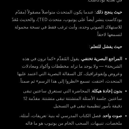
في تغذية بودكاست.
حيث ينجح ذلك:
عندما يكون المتحدث متواصلاً مصقولاً (مقدّم
بودكاست ينشر أيضاً على يوتيوب، متحدث TED)، والحديث مُعَدّ
للاستهلاك الصوتي وحده، وأنت ترغب فقط في نسخة محمولة
لتسمعها لاحقاً.
حيث يفشل للتعلم:
المراجع البصرية تختفي.
يقول المُقدِّم «كما ترون في هذه
الشريحة» — ولا يوجد ما تراه. مخططات وأكواد ومعادلات
وعروض وإنفوغرافيك، كل السقالة البصرية التي اعتمد عليها
المتحدث، اختفت. تسمع «انظروا إلى هذا الرسم» ثم صمتاً.
بدون إعادة هيكلة.
المحاضرة التي تستغرق ساعتين تبقى
ساعتين. جلسة الأسئلة المتشتتة تبقى متشتتة. مقدّمة 12
دقيقة بأمور تنظيمية تبقى في التسجيل.
صوت واحد.
فصل الكتاب المدرسي له بنية: تعريفات، أمثلة،
ملخصات، تنبيهات. السحب الخام من يوتيوب هو ما قاله