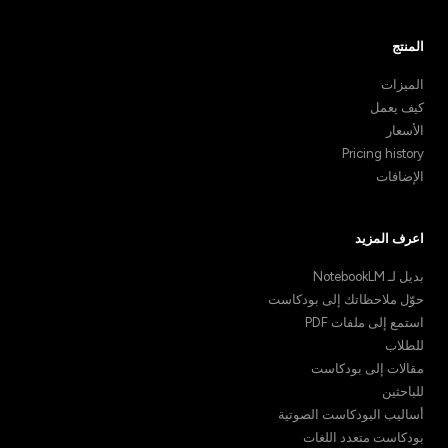
المنتج
الميزات
كيف يعمل
الأسعار
Pricing history
الإضافات
اعرف المزيد
بديل لـ NotebookLM
حوّل ملاحظاتك إلى بودكاست
استمع إلى ملفات PDF
للطلاب
مقالات إلى بودكاست
للباحثين
أساليب البودكاست الصوتية
بودكاست متعدد اللغات