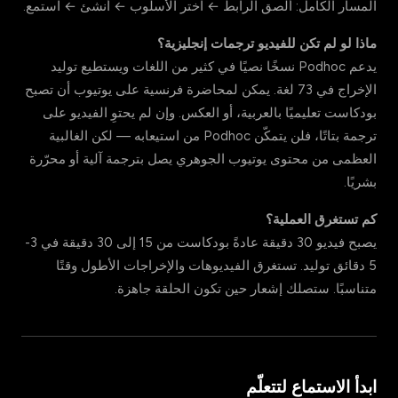
المسار الكامل: ألصق الرابط ← اختر الأسلوب ← أنشئ ← استمع.
ماذا لو لم تكن للفيديو ترجمات إنجليزية؟
يدعم Podhoc نسخًا نصيًا في كثير من اللغات ويستطيع توليد
الإخراج في 73 لغة. يمكن لمحاضرة فرنسية على يوتيوب أن تصبح
بودكاست تعليميًا بالعربية، أو العكس. وإن لم يحتوِ الفيديو على
ترجمة بتاتًا، فلن يتمكّن Podhoc من استيعابه — لكن الغالبية
العظمى من محتوى يوتيوب الجوهري يصل بترجمة آلية أو محرّرة
بشريًا.
كم تستغرق العملية؟
يصبح فيديو 30 دقيقة عادةً بودكاست من 15 إلى 30 دقيقة في 3-
5 دقائق توليد. تستغرق الفيديوهات والإخراجات الأطول وقتًا
متناسبًا. ستصلك إشعار حين تكون الحلقة جاهزة.
ابدأ الاستماع لتتعلّم