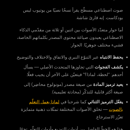
صوت اصطناعي مسطّح يقرأ نسخًا نصيًا من يوتيوب ليس
بودكاست. إنه قارئ شاشة.
أما حوار متعدّد الأصوات بين اثنين أو ثلاثة من مقدّمي الذكاء
الاصطناعي يعيدون صياغة محتوى المصدر بكلماتهم الخاصة،
فشيء مختلف جوهريًا. الحوار:
يحفظ الانتباه
عبر التنوّع النبري والاتفاق والاختلاف والتوضيح.
يكشف الفجوات
التي تجاوزها المتحدث الأصلي — يسأل
أحدهم: “لحظة، لماذا؟” فيتعيّن على الآخر أن يجيب فعلًا.
يعيد ترميز المادة
من صيغة مصدر (مونولوج محاضِر) إلى
صيغة أكثر قابلية للتذكّر (محادثة تعليمية).
يفعّل الترميز الثنائي
كما شرحنا في
لماذا يعمل التعلّم
بالصوت
— تخلق الأصوات المختلفة تمثّلات ذهنية متمايزة
تعزّز الاسترجاع.
هذا هو الخطّ الفاصل بين أدوات التوزيع وأدوات التعلّم. تحوّل