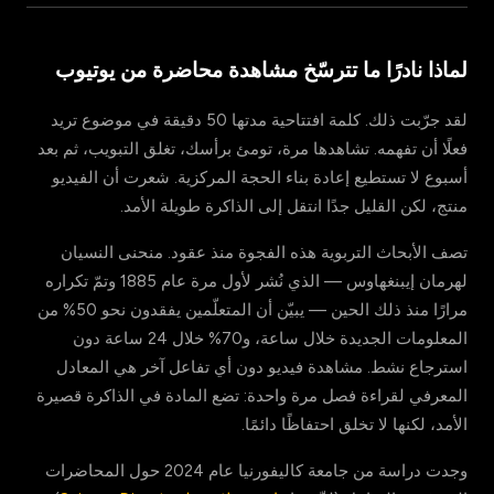
لماذا نادرًا ما تترسّخ مشاهدة محاضرة من يوتيوب
لقد جرّبت ذلك. كلمة افتتاحية مدتها 50 دقيقة في موضوع تريد
فعلًا أن تفهمه. تشاهدها مرة، تومئ برأسك، تغلق التبويب، ثم بعد
أسبوع لا تستطيع إعادة بناء الحجة المركزية. شعرت أن الفيديو
منتج، لكن القليل جدًا انتقل إلى الذاكرة طويلة الأمد.
تصف الأبحاث التربوية هذه الفجوة منذ عقود. منحنى النسيان
لهرمان إيبنغهاوس — الذي نُشر لأول مرة عام 1885 وتمّ تكراره
مرارًا منذ ذلك الحين — يبيّن أن المتعلّمين يفقدون نحو 50% من
المعلومات الجديدة خلال ساعة، و70% خلال 24 ساعة دون
استرجاع نشط. مشاهدة فيديو دون أي تفاعل آخر هي المعادل
المعرفي لقراءة فصل مرة واحدة: تضع المادة في الذاكرة قصيرة
الأمد، لكنها لا تخلق احتفاظًا دائمًا.
وجدت دراسة من جامعة كاليفورنيا عام 2024 حول المحاضرات