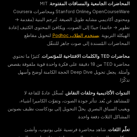
المحاضرات الجامعية والمساقات المفتوحة.
MIT
OpenCourseWare وStanford Online ومحاضرات Coursera
ومحتوى أكاديمي مشابه طويل الصيغة. تُترجم البنية (مقدمة →
تطوير → خاتمة) جيدًا إلى الصوت، ويكافئ المحتوى الكثيف إعادة
الهيكلة التربوية.
يستخدم الطلاب Podhoc
لتحويل مقاطع
المحاضرات المُسندة إلى صوت جاهز للتنقّل.
محاضرات TED والكلمات الافتتاحية للمؤتمرات.
كثيرًا ما تحتوي
محاضرة TED من 18 دقيقة على فكرة واحدة قوية ملفوفة بقصص
وأمثلة. يجعل تحويل Deep Dive الحجة الكامنة أوضح وأسهل
تذكّرًا.
الندوات الأكاديمية وحلقات النقاش.
تُسجَّل عادةً للقاعة لا
للمشاهد عن بُعد. تتأثر جودة الصوت، وتفوّت الكاميرا أشياء،
ويغيب السياق البصري. يحلّ التحويل إلى بودكاست نظيف بصوتين
المشاكل الثلاث دفعة واحدة.
تعلّم اللغات.
شاهد محاضرة فرنسية على يوتيوب، وأنشئ