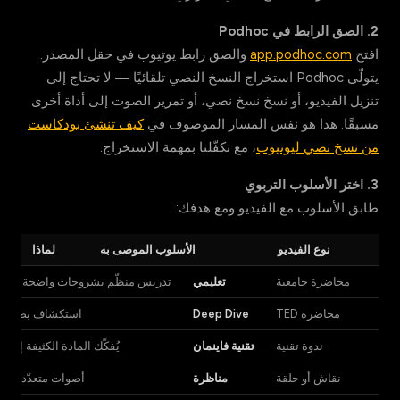
2. الصق الرابط في Podhoc
افتح
app.podhoc.com
والصق رابط يوتيوب في حقل المصدر.
يتولّى Podhoc استخراج النسخ النصي تلقائيًا — لا تحتاج إلى
تنزيل الفيديو، أو نسخ نسخ نصي، أو تمرير الصوت إلى أداة أخرى
مسبقًا. هذا هو نفس المسار الموصوف في
كيف تنشئ بودكاست
من نسخ نصي ليوتيوب
، مع تكفّلنا بمهمة الاستخراج.
3. اختر الأسلوب التربوي
طابق الأسلوب مع الفيديو ومع هدفك:
نوع الفيديو
الأسلوب الموصى به
لماذا
محاضرة جامعية
تعليمي
تدريس منظّم بشروحات واضحة وتلخ
محاضرة TED
Deep Dive
استكشاف بصوتين ي
ندوة تقنية
تقنية فاينمان
يُفكّك المادة الكثيفة إلى 
نقاش أو حلقة
مناظرة
أصوات متعدّدة تد