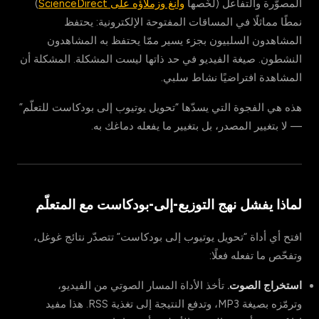
المصوّرة والتفاعل (لخّصها
وانغ وزملاؤه على ScienceDirect
)
نمطًا مماثلًا في المساقات المفتوحة الإلكترونية: يحتفظ
المشاهدون السلبيون بجزء يسير ممّا يحتفظ به المشاهدون
النشطون. صيغة الفيديو في حد ذاتها ليست المشكلة. المشكلة أن
المشاهدة افتراضيًا نشاط سلبي.
هذه هي الفجوة التي يسدّها “تحويل يوتيوب إلى بودكاست للتعلّم”
— لا بتغيير المصدر، بل بتغيير ما يفعله دماغك به.
لماذا يفشل نهج التوزيع-إلى-بودكاست مع المتعلّم
افتح أي أداة “تحويل يوتيوب إلى بودكاست” تتصدّر نتائج غوغل،
وتفحّص ما تفعله فعلًا:
استخراج الصوت.
تأخذ الأداة المسار الصوتي من الفيديو،
وترمّزه بصيغة MP3، وتدفع النتيجة إلى تغذية RSS. هذا مفيد