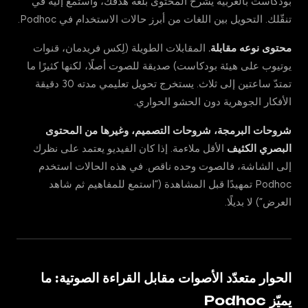
بودكاست بالعربية يشرح المحتوى بلغة هدفك، واستمع إليه في
تنقّلك. التحويل بين اللغات من أبرز حالات الاستخدام في Podhoc.
محتوى نوعه مقابلة.
المقابلات الطويلة (لِكس فريدمان، قنوات
يوتيوب على هيئة بودكاست) صديقة للصوت أصلًا، لكنها كثيرًا ما
تمتدّ ساعتين إلى ثلاث. يستخرج تحويل تعليمي مدته 30 دقيقة
الأفكار الجوهرية دون الحشو الحواري.
شروحات البرمجة، شروحات التصميم، وغيرها من المحتوى
البصري الكثيف
الأقل ملاءمة. إذا كان الفيديو يعتمد على نظرك
إلى الشاشة، فالصوت وحده ناقص. في هذه الحالات استخدم
Podhoc تمهيدًا قبل المشاهدة (“استمع للمفاهيم ثم شاهد
العرض”) لا بديلًا.
الحوار متعدّد الأصوات مقابل القراءة الصوتية: ما
يميّز Podhoc