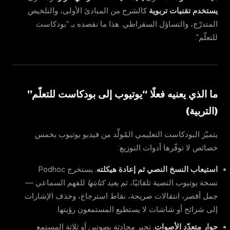
يستخدم تقنيات تربوية
كالشرح من المبادئ الأولى، والتلخيص
المتدرّج، والتساؤل السقراطي. هذا ما نقصده بـ “بودكاست
للتعلّم”.
ما الذي يعنيه فعلًا “يوتيوب إلى بودكاست للتعلّم”
(التربية)
يتميّز البودكاست التعليمي المُولَّد من فيديو يوتيوب بخمس
خصائص لا توفّرها أدوات التوزيع:
استيعاب النسخ النصي ثم إعادة هيكلته.
يستخرج Podhoc
نسخة يوتيوب النصية تلقائيًا، ثم
يعيد كتابتها
للفهم السماعي —
جمل أقصر، انتقالات صريحة، نقاط استرجاع، وحذف الإشارات
إلى شرائح أو شاشات لا يستطيع المستمعون رؤيتها.
حوار متعدّد الأصوات.
تجبر محادثة بصوتين أو ثلاثة المستمع