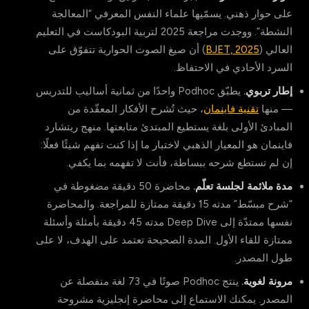
على حوار ذهني. يسمّيها علماء النفس المعرفي “المعالجة
النشطة”. ووجدت مراجعة 2025 لتربية البودكاست في التعليم
العالي (
BJET, 2025
) أن صيغ الصوت الحوارية تتفوّق على
السرد الأحادي في الاحتفاظ.
إطار تربوي.
يطبّق Podhoc واحدًا من ثمانية أساليب للتدريس
— منها
تقنية فاينمان
، حيث تُشرح الأفكار المعقّدة من
المبادئ الأولى بلغة يستطيع المبتدئ متابعتها. منهج ريتشارد
فاينمان هو المعيار الذهبي لاختبار ما إذا كنت تفهم شيئًا فعلًا:
إن لم تستطع شرحه ببساطة، فأنت لا تفهمه بما يكفي.
مدة ملائمة لجلسة تعلّم.
محاضرة 50 دقيقة مضغوطة في
“شرح مبسّط” مدته 15 دقيقة ممتازة للمراجعة. والمحاضرة
نفسها ممتدّة إلى Deep Dive مدته 45 دقيقة بأمثلة وأسئلة
ممتازة للقاء الأول. المدة الصحيحة تعتمد على الهدف، لا على
طول المصدر.
مرونة لغوية.
ينتج Podhoc صوتًا في 73 لغة منفصلة عن
المصدر. يمكنك الاستماع إلى محاضرة إنجليزية مشروحة