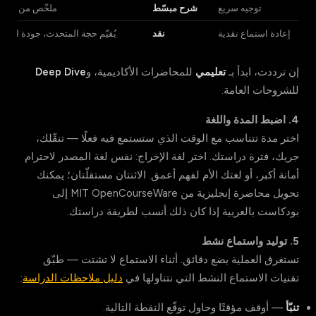
توجيه سريع
شرح مبسّط
ملخّص من 5 إلى 10 دقائق للقاء الأول
إعادة استماع نقدية
نقد
يُقيّم حجة المتحدث، جودة الأدلة
إن ترددت، ابدأ بـ
تعليمي
للمحاضرات الأكاديمية، و
Deep Dive
للشروحات العامة.
4. اضبط المدة واللغة
اختر مدة تتناسب مع الوقت الذي ستستمع فيه فعلًا — تنقّلك،
جريك، فترة دراستك. اختر لغة الإخراج: نفس لغة المصدر لاحترام
أمانة أكبر، أو لغتك الأم لفهم أعمق. الاثنتان مستقلّتان؛ يمكنك
تحويل محاضرة إنجليزية من MIT OpenCourseWare إلى
بودكاست بالعربية إذا كان ذلك أنسب لطريقة دراستك.
5. توليد واستماع نشط
تستغرق العملية بضع دقائق. أثناء الاستماع لا تشتت — طبّق
تقنيات الاستماع النشط التي نتناولها في
دليل ملاحظات الدراسة
:
تنبّأ
— أوقف مؤقتًا وحاول توقّع النقطة التالية.