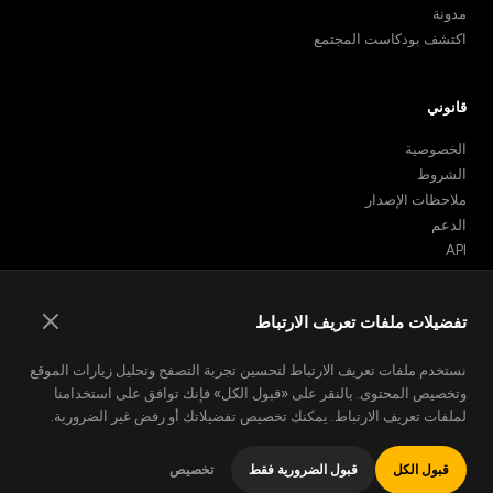
مدونة
اكتشف بودكاست المجتمع
قانوني
الخصوصية
الشروط
ملاحظات الإصدار
الدعم
API
تضمين البودكاست
تفضيلات ملفات تعريف الارتباط
نستخدم ملفات تعريف الارتباط لتحسين تجربة التصفح وتحليل زيارات الموقع
© 2026 Podhoc. جميع الحقوق محفوظة.
v1.2.0-20260801042810-6356398
وتخصيص المحتوى. بالنقر على «قبول الكل» فإنك توافق على استخدامنا
English
Español
العربية
Català
Deutsch
Français
لملفات تعريف الارتباط. يمكنك تخصيص تفضيلاتك أو رفض غير الضرورية.
Русский
Italiano
قبول الكل
قبول الضرورية فقط
تخصيص