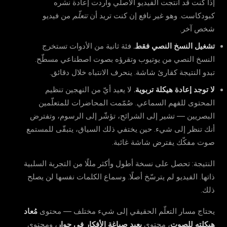
إذا كنت قد أنتجت الفيديو الأصلي وأردت إعادة نشره
كبودكاست. وهو غير نافع إن كنت تريد أن
تتعلّم
من فيديو
شخص آخر.
تشغيل النسخ النصي فقط.
فئة ثانية من الأدوات تستخرج
النسخ النصي من يوتيوب وتقرؤه بصوت اصطناعي مسطّح.
تبدو النتيجة كقارئ شاشة. ينحرف الانتباه خلال دقائق.
لا توجد إعادة هيكلة تربوية.
لا يعيد أيّ من النهجين تنظيم
المحتوى للفهم السماعي. صُمّمت المحاضرات للمتعلّمين
البصريين — تشير إلى الشرائح، تؤشّر إلى الرسوم، وتفترض
أنك تنظر إلى شيء. حين يختفي ذلك السياق، يتبقّى للمستمع
صوت مفكّك يفترض شاشة غائبة.
النتيجة: تحصل على نسخة أطول وأكثر مللًا من التجربة السلبية
ذاتها. الفيديو لم يترسّخ أصلًا. وسماع الكلمات نفسها لن يصلح
ذلك.
يحتاج مسار التعلّم الحقيقي إلى شيء مختلف — محتوى
مُعاد
هيكلته للصوت
، محتوى
يعيد صياغة الأفكار في حوار
، ومحتوى