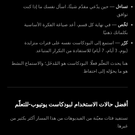
تساءل
— حين يدّعي مقدّم شيئًا، اسأل نفسك ما إذا كنت
توافق.
لخّص
— في نهاية كل قسم، أعد صياغة الفكرة الأساسية
بكلماتك ذهنيًا.
كرّر
— استمع إلى البودكاست نفسه على فترات متزايدة
(يوم، 3 أيام، 7 أيام) للاستفادة من التكرار المتباعد.
هنا يحدث التعلّم فعلًا. البودكاست هو المُدخَل؛ والاستماع النشط
هو ما يحوّله إلى احتفاظ.
أفضل حالات الاستخدام لبودكاست يوتيوب-للتعلّم
تستفيد فئات معيّنة من الفيديوهات من هذا المسار أكثر بكثير من
غيرها.