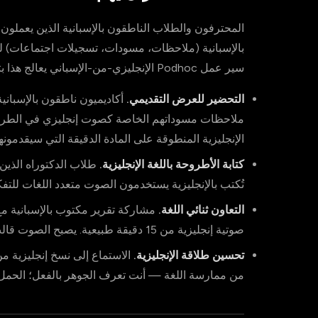
المحترفون والطلاب الناطقون بالإسبانية الذين يعملون 
بالإسبانية (ملاحظات، مسودات، تسجيلات اجتماعات) لكن 
سير عمل Podhoc الإنجليزي-من-الإسباني يعالج هذا بثلاث طرق ملموسة:
التحضير للعرض التقديمي.
أكاديميون ناطقون بالإسباني
ملاحظات مسوداتهم الخاصة كصوت إنجليزي في الطريق إ
الإنجليزية المنطوقة على المادة الدقيقة التي سيقدمونها
كتابة الأطروحة باللغة الإنجليزية.
طلاب الدكتوراه الذين 
تُكتب بالإنجليزية يستخدمون الصوت متعدد اللغات للتفك
التعاون ثنائي اللغة.
مشاركة تقرير مكتوب بالإسبانية م
صوتية إنجليزية من 15 دقيقة طبيعية. يصبح الصوت قالب الجسر.
تحسين طلاقة الإنجليزية.
الاستماع إلى نسخ إنجليزية م
من ممارسة اللغة — أنت تعرف الجوهر بالفعل؛ الحمل ا