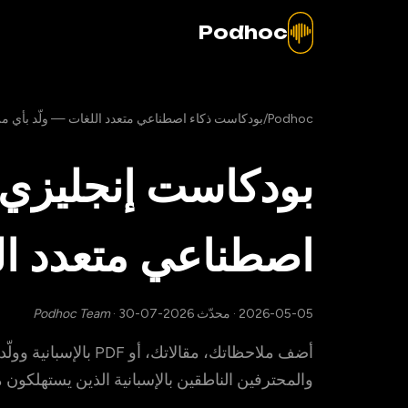
Podhoc
Podhoc
/
بودكاست ذكاء اصطناعي متعدد اللغات — ولّد بأي من 73 لغة من أي مص
بودكاست إنجليزي 
اصطناعي متعدد ال
2026-05-05
·
محدّث 2026-07-30
·
Podhoc Team
أضف ملاحظاتك، مقالاتك، 
والمحترفين الناطقين بالإسبانية الذين يستهلكون ما