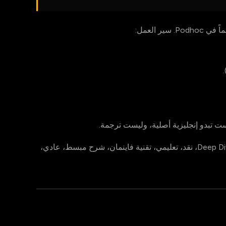
ر العمل:
ست تبدو إنجليزية أصلية، وليست ترجمة.
هذا يعمل لأي من أساليب Podhoc الصوتية الـ8 — Deep Dive، نقد، تعليمي، تقنية فاينمان، شرح مبسط، عادي،