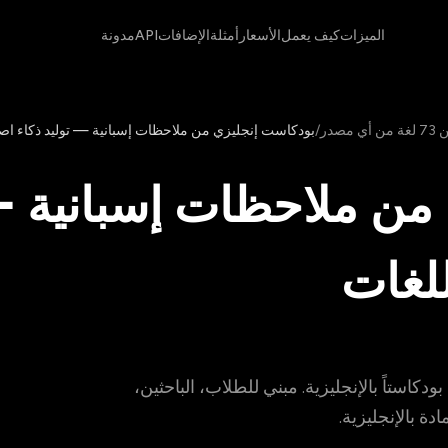
الميزات
كيف يعمل
الأسعار
أمثلة
الإضافات
API
مدونة
در
/
بودكاست إنجليزي من ملاحظات إسبانية — توليد ذكاء اص
من ملاحظات إسبانية — 
لغات
أو PDF بالإسبانية وولّد بودكاستاً بالإنجليزية. مبني للطلاب، الباحثين،
دة بالإنجليزية.