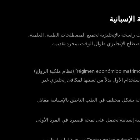
الإسبانية
ت راسخة بالإنجليزية لجميع المصطلحات الطبية، العلمية،
المصطلح الإنجليزي طوال الوقت بمجرد تقديمه.
مصطلحات مثل “régimen económico matrimonial” (نظام ملكية الزواج)
دام الأول بدلاً من تعيينها لمكافئ إنجليزي غير
الة بشكل مختلف في الطب الناطق بالإسبانية مقابل
ة إسبانية تحصل على لمحة قصيرة في المرة الأولى
التعابير الإسبانية (“estar en las nubes”، “tirar la casa por la ventana”) تصبح عبارات إنجليزية