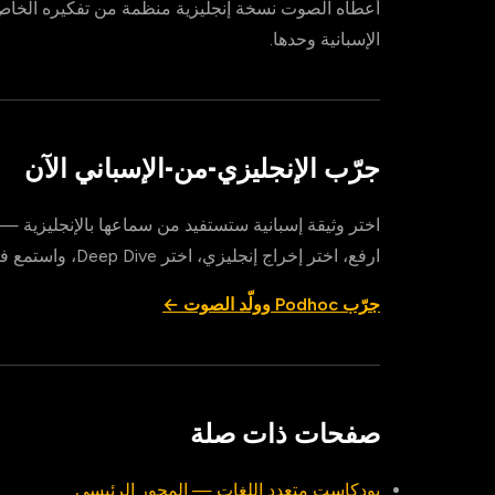
أعطاه الصوت نسخة إنجليزية منظمة من تفكيره الخاص — 
الإسبانية وحدها.
جرّب الإنجليزي-من-الإسباني الآن
اختر وثيقة إسبانية ستستفيد من سماعها بالإنجليزية — 
ارفع، اختر إخراج إنجليزي، اختر Deep Dive، واستمع في مشيك التالي.
جرّب Podhoc وولّد الصوت ←
صفحات ذات صلة
بودكاست متعدد اللغات — المحور الرئيسي