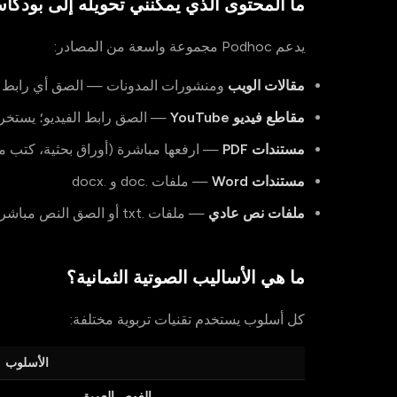
ما المحتوى الذي يمكنني تحويله إلى بودك
يدعم Podhoc مجموعة واسعة من المصادر:
مقالات الويب
ومنشورات المدونات — الصق أي رابط
مقاطع فيديو YouTube
— الصق رابط الفيديو؛ يستخرج Podhoc النص تلقائ
مستندات PDF
— ارفعها مباشرة (أوراق بحثية، كتب مد
مستندات Word
— ملفات .doc و .docx
ملفات نص عادي
— ملفات .txt أو الصق النص مباشرة
ما هي الأساليب الصوتية الثمانية؟
كل أسلوب يستخدم تقنيات تربوية مختلفة:
الأسلوب
الغوص العميق