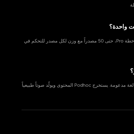
ة
ت واحدة؟
نعم. مع خطة Creator، يمكنك دمج حتى مصدرين. مع خطة Pro، حتى 50 مصدراً مع وزن لكل مصدر للتحكم في
؟
نعم. ارفع مستنداً بأي لغة وولّد البودكاست بأي من 73 لغة مدعومة. يستخرج Podhoc المحتوى ويولّد صوتاً طبيعياً