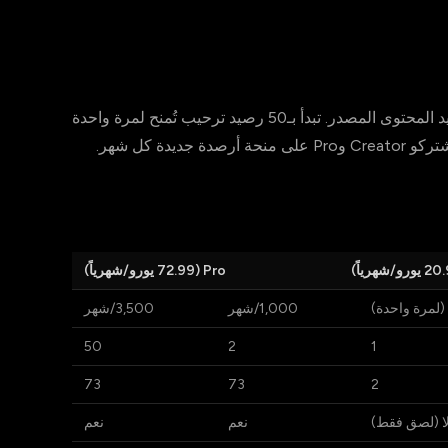
يستهلك كل توليد بودكاست رصيداً بناءً على طول وتعقيد المحتوى المصدر. تبدأ بـ50 رصيد ترحيب تُمنح لمرة واحدة
دة كل شهر.
Pro (72.99 يورو/شهرياً)
1,000/شهر
3,500/شهر
50
2
1
73
73
2
ا (لصق فقط)
نعم
نعم