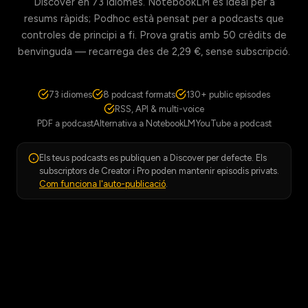
Discover en 73 idiomes. NotebookLM és ideal per a
resums ràpids; Podhoc està pensat per a podcasts que
controles de principi a fi. Prova gratis amb 50 crèdits de
benvinguda — recarrega des de 2,29 €, sense subscripció.
73 idiomes
8 podcast formats
130+ public episodes
RSS, API & multi-voice
PDF a podcast
Alternativa a NotebookLM
YouTube a podcast
Els teus podcasts es publiquen a Discover per defecte. Els
subscriptors de Creator i Pro poden mantenir episodis privats.
Com funciona l'auto-publicació
.