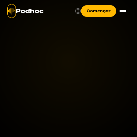
Podhoc
Començar