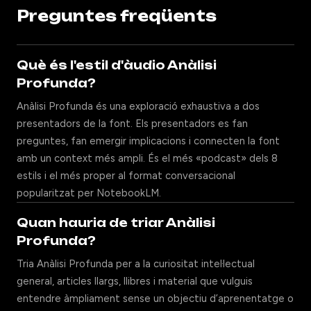
Preguntes freqüents
Què és l'estil d'àudio Anàlisi
Profunda?
Anàlisi Profunda és una exploració exhaustiva a dos
presentadors de la font. Els presentadors es fan
preguntes, fan emergir implicacions i connecten la font
amb un context més ampli. És el més «podcast» dels 8
estils i el més proper al format conversacional
popularitzat per NotebookLM.
Quan hauria de triar Anàlisi
Profunda?
Tria Anàlisi Profunda per a la curiositat intel·lectual
general, articles llargs, llibres i material que vulguis
entendre àmpliament sense un objectiu d’aprenentatge o