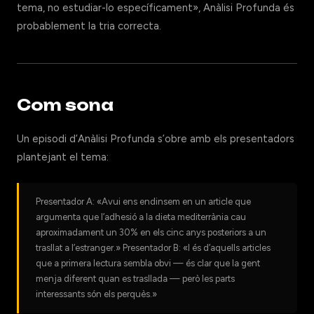
tema, no estudiar-lo específicament», Anàlisi Profunda és
probablement la tria correcta.
Com sona
Un episodi d’Anàlisi Profunda s’obre amb els presentadors
plantejant el tema:
Presentador A: «Avui ens endinsem en un article que
argumenta que l’adhesió a la dieta mediterrània cau
aproximadament un 30% en els cinc anys posteriors a un
trasllat a l’estranger.» Presentador B: «I és d’aquells articles
que a primera lectura sembla obvi — és clar que la gent
menja diferent quan es trasllada — però les parts
interessants són els perquès.»