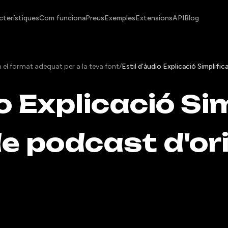
cterístiques
Com funciona
Preus
Exemples
Extensions
API
Blog
 el format adequat per a la teva font
/
Estil d'àudio Explicació Simplif
io Explicació Si
e podcast d'or