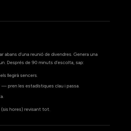
sar abans d’una reunió de divendres. Genera una
cun. Després de 90 minuts d’escolta, sap:
ls llegirà sencers.
— pren les estadístiques clau i passa.
a.
(sis hores) revisant tot.