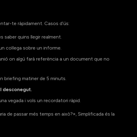
ientar-te ràpidament. Casos d’ús:
es saber quins llegir realment.
un col·lega sobre un informe.
unió on algú farà referència a un document que no
n briefing matiner de 5 minuts.
al desconegut.
 una vegada i vols un recordatori ràpid.
uria de passar més temps en això?», Simplificada és la