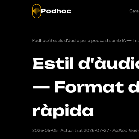
Podhoc
Cara
Podhoc
/
8 estils d'àudio per a podcasts amb IA — Tria
Estil d'àud
— Format d
ràpida
2026-05-05
·
Actualitzat 2026-07-27
·
Podhoc Team