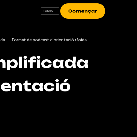
Començar
icada — Format de podcast d'orientació ràpida
mplificada
ientació