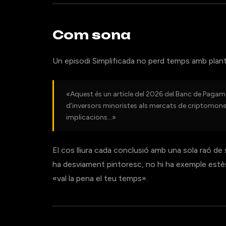
Com sona
Un episodi Simplificada no perd temps amb plan
«Aquest és un article del 2026 del Banc de Pagam
d’inversors minoristes als mercats de criptomon
implicacions…»
El cos lliura cada conclusió amb una sola raó de 
ha desviament pintoresc, no hi ha exemple estès
«val la pena el teu temps».