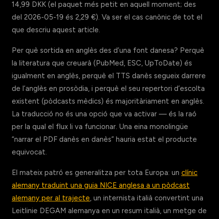
14,99 DKK (el paquet més petit en aquell moment; des
del 2026-05-19 és 2,29 €). Va ser el cas canònic de tot el
que descriu aquest article.
Per què sortida en anglès des d’una font danesa? Perquè
la literatura que creuarà (PubMed, ESC, UpToDate) és
igualment en anglès, perquè el TTS danès segueix darrere
de l’anglès en prosòdia, i perquè el seu repertori d’escolta
existent (pòdcasts mèdics) és majoritàriament en anglès.
La traducció no és una opció que va activar — és la raó
per la qual el flux li va funcionar. Una eina monolingüe
“narrar el PDF danès en danès” hauria estat el producte
equivocat.
El mateix patró es generalitza per tota Europa: un
clínic
alemany traduint una guia NICE anglesa a un pòdcast
alemany per al trajecte
, un internista italià convertint una
Leitlinie DEGAM alemanya en un resum italià, un metge de