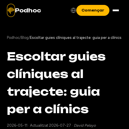
Podhoc
Començar
Podhoc
/
Blog
/
Escoltar guies clíniques al trajecte: guia per a clínics
Escoltar guies
clíniques al
trajecte: guia
per a clínics
2026-05-11
·
Actualitzat 2026-07-27
·
David Pelayo