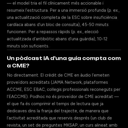
— el model tria el fil clínicament més accionable i
resumeix l’estructura. Per a una immersió profunda (p. ex.,
una actualització completa de la ESC sobre insuficiència
cardíaca abans d’un bloc de consulta), 45-50 minuts
funcionen. Per a repassos ràpids (p. ex., elecció
actualitzada d’antibiòtic abans d’una guàrdia), 10-12
minuts són suficients.
Un pòdcast IA d'una guia compta com
a CME?
No directament. El crèdit de CME en àudio l’emeten
proveïdors acreditats (JAMA Network, plataformes
ACCME, ESC EBAC, col·legis professionals reconeguts per
l’EACCME). Podhoc no és proveïdor de CME acreditat —
el que fa és comprimir el temps de lectura que ja
dedicaves dins la franja del trajecte, de manera que
l’activitat acreditada que reservis després (un club de
revista, un set de preguntes MKSAP, un curs alineat amb