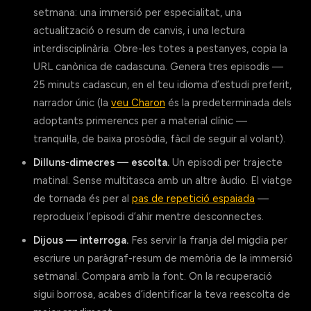
setmana: una immersió per especialitat, una
actualització o resum de canvis, i una lectura
interdisciplinària. Obre-les totes a pestanyes, copia la
URL canònica de cadascuna. Genera tres episodis —
25 minuts cadascun, en el teu idioma d’estudi preferit,
narrador únic (la
veu Charon
és la predeterminada dels
adoptants primerencs per a material clínic —
tranquil·la, de baixa prosòdia, fàcil de seguir al volant).
Dilluns-dimecres — escolta.
Un episodi per trajecte
matinal. Sense multitasca amb un altre àudio. El viatge
de tornada és per al
pas de repetició espaiada
—
reprodueix l’episodi d’ahir mentre desconnectes.
Dijous — interroga.
Fes servir la franja del migdia per
escriure un paràgraf-resum de memòria de la immersió
setmanal. Compara amb la font. On la recuperació
sigui borrosa, acabes d’identificar la teva reescolta de