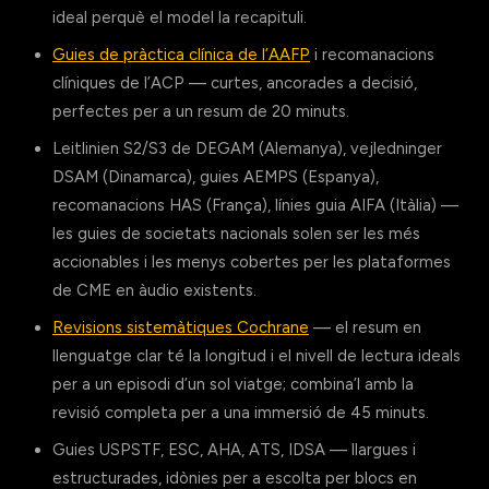
ideal perquè el model la recapituli.
Guies de pràctica clínica de l’AAFP
i recomanacions
clíniques de l’ACP — curtes, ancorades a decisió,
perfectes per a un resum de 20 minuts.
Leitlinien S2/S3 de DEGAM (Alemanya), vejledninger
DSAM (Dinamarca), guies AEMPS (Espanya),
recomanacions HAS (França), línies guia AIFA (Itàlia) —
les guies de societats nacionals solen ser les més
accionables i les menys cobertes per les plataformes
de CME en àudio existents.
Revisions sistemàtiques Cochrane
— el resum en
llenguatge clar té la longitud i el nivell de lectura ideals
per a un episodi d’un sol viatge; combina’l amb la
revisió completa per a una immersió de 45 minuts.
Guies USPSTF, ESC, AHA, ATS, IDSA — llargues i
estructurades, idònies per a escolta per blocs en