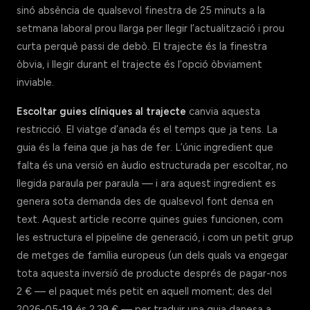
sinó absència de qualsevol finestra de 25 minuts a la
setmana laboral prou llarga per llegir l’actualització i prou
curta perquè passi de debò. El trajecte és la finestra
òbvia, i llegir durant el trajecte és l’opció òbviament
inviable.
Escoltar guies clíniques al trajecte
canvia aquesta
restricció. El viatge d’anada és el temps que ja tens. La
guia és la feina que ja has de fer. L’únic ingredient que
falta és una versió en àudio estructurada per escoltar, no
llegida paraula per paraula — i ara aquest ingredient es
genera sota demanda des de qualsevol font densa en
text. Aquest article recorre quines guies funcionen, com
les estructura el pipeline de generació, i com un petit grup
de metges de família europeus (un dels quals va engegar
tota aquesta inversió de producte després de pagar-nos
2 € — el paquet més petit en aquell moment; des del
2026-05-19 és 2,29 € — per traduir una guia danesa a