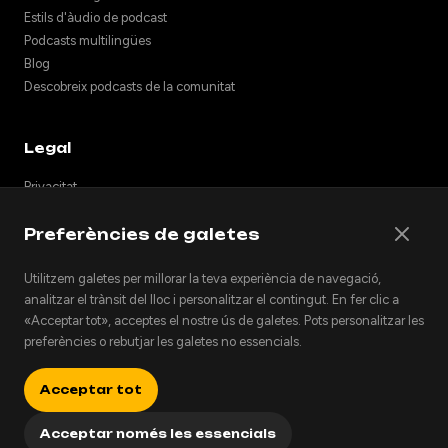
Estils d'àudio de podcast
Podcasts multilingües
Blog
Descobreix podcasts de la comunitat
Legal
Privacitat
Termes
Preferències de galetes
Notes de llançament
Suport
Utilitzem galetes per millorar la teva experiència de navegació,
API
analitzar el trànsit del lloc i personalitzar el contingut. En fer clic a
Incrusta podcasts
«Acceptar tot», acceptes el nostre ús de galetes. Pots personalitzar les
preferències o rebutjar les galetes no essencials.
Acceptar tot
© 2026 Podhoc. Tots els drets reservats.
v1.2.0-20260801042810-6356398
English
Español
العربية
Català
Deutsch
Français
Acceptar només les essencials