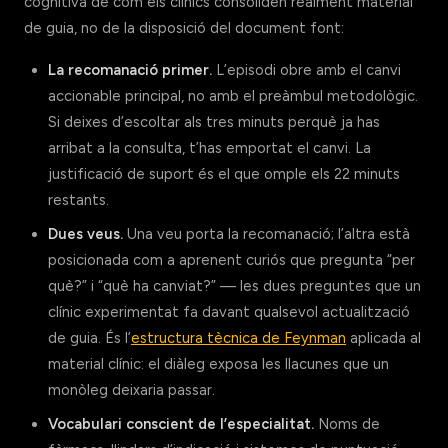
cognitiva de com els clínics consoliden realment material
de guia, no de la disposició del document font:
La recomanació primer.
L’episodi obre amb el canvi
accionable principal, no amb el preàmbul metodològic.
Si deixes d’escoltar als tres minuts perquè ja has
arribat a la consulta, t’has emportat el canvi. La
justificació de suport és el que omple els 22 minuts
restants.
Dues veus.
Una veu porta la recomanació; l’altra està
posicionada com a aprenent curiós que pregunta “per
què?” i “què ha canviat?” — les dues preguntes que un
clínic experimentat fa davant qualsevol actualització
de guia. És l’
estructura tècnica de Feynman
aplicada al
material clínic: el diàleg exposa les llacunes que un
monòleg deixaria passar.
Vocabulari conscient de l’especialitat.
Noms de