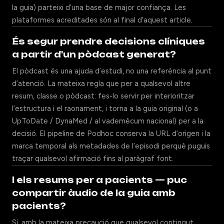
la guia) parteixi d’una base de major confiança. Les
plataformes acreditades són al final d’aquest article.
És segur prendre decisions clíniques
a partir d'un pòdcast generat?
El pòdcast és una ajuda d’estudi, no una referència al punt
d’atenció. La mateixa regla que per a qualsevol altre
resum, classe o pòdcast: fes-lo servir per interioritzar
l’estructura i el raonament, i torna a la guia original (o a
UpToDate / DynaMed / al vademècum nacional) per a la
decisió. El pipeline de Podhoc conserva la URL d’origen i la
marca temporal als metadades de l’episodi perquè puguis
traçar qualsevol afirmació fins al paràgraf font.
I els resums per a pacients — puc
compartir àudio de la guia amb
pacients?
Sí, amb la mateixa precaució que qualsevol contingut