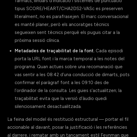
fàrmacs, llindars d’indicació i sistemes de puntuació
tipus SCORE/HEART/CHA2DS2-VASc es preserven
literalment, no es parafrasejen. El marc conversacional
es manté planer, però els ancoratges tècnics
segueixen sent tècnics perquè els puguis citar a la
pròxima sessió clínica.
Metadades de traçabilitat de la font.
Cada episodi
porta la URL font i la marca temporal a les notes del
programa. Quan actues sobre una recomanació que
vas sentir a les 08:42 d’una conducció de dimarts, pots
confirmar el paràgraf font a les 09:10 des de
l’ordinador de la consulta. Les guies s’actualitzen; la
traçabilitat evita que la versió d’àudio quedi
silenciosament desactualitzada.
La feina del model és restitució estructural — portar el fil
accionable al davant, posar la justificació i les referències
al darrere, i rematar amb un tancament estil Feynman que