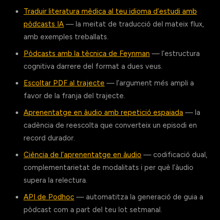
Traduir literatura mèdica al teu idioma d’estudi amb
pòdcasts IA
— la meitat de traducció del mateix flux,
amb exemples treballats.
Pòdcasts amb la tècnica de Feynman
— l’estructura
cognitiva darrere del format a dues veus.
Escoltar PDF al trajecte
— l’argument més ampli a
favor de la franja del trajecte.
Aprenentatge en àudio amb repetició espaiada
— la
cadència de reescolta que converteix un episodi en
record durador.
Ciència de l’aprenentatge en àudio
— codificació dual,
complementarietat de modalitats i per què l’àudio
supera la relectura.
API de Podhoc
— automatitza la generació de guia a
pòdcast com a part del teu lot setmanal.