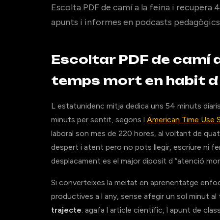
Escolta PDF de camí a la feina i recupera 
apunts i informes en podcasts pedagògics
Escoltar PDF de camí a 
temps mort en habit 
L estatunidenc mitja dedica uns 54 minuts diar
minuts per sentit, segons l
American Time Use Su
laboral son mes de 220 hores, al voltant de quat
despert i atent pero no pots llegir, escriure ni fe
desplacament es el major diposit d “atenció mor
Si converteixes la meitat en aprenentatge enfo
productives a l any, sense afegir un sol minut al
trajecte
: agafa l article científic, l apunt de cl