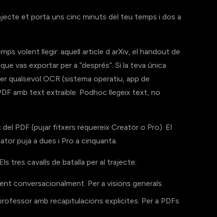
rajecte et porta uns cinc minuts del teu temps i dos a
 volent llegir: aquell article d arXiv, el handout de
 que vas exportar per a “després”. Si la teva única
er qualsevol OCR (sistema operatiu, app de
DF amb text extraible. Podhoc llegeix text, no
 del PDF (pujar fitxers requereix Creator o Pro). El
ator puja a dues i Pro a cinquanta.
Els tres cavalls de batalla per al trajecte:
ent conversacionalment. Per a visions generals.
 professor amb recapitulacions explicites. Per a PDFs