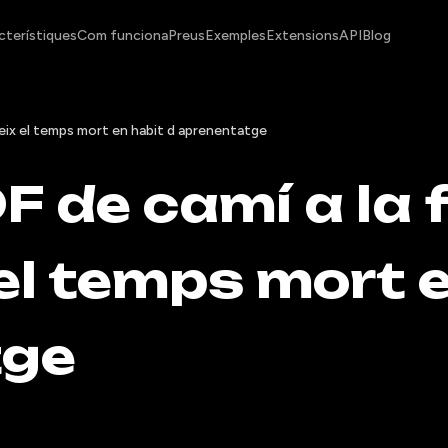
cterístiques
Com funciona
Preus
Exemples
Extensions
API
Blog
teix el temps mort en habit d aprenentatge
F de camí a la f
el temps mort e
tge