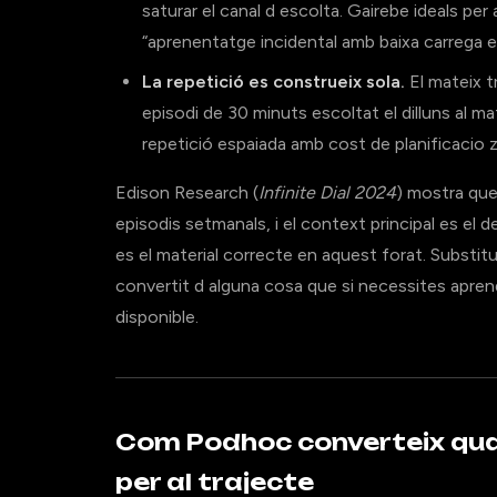
saturar el canal d escolta. Gairebe ideals per
“aprenentatge incidental amb baixa carrega e
La repetició es construeix sola.
El mateix t
episodi de 30 minuts escoltat el dilluns al mat
repetició espaiada amb cost de planificacio z
Edison Research (
Infinite Dial 2024
) mostra que
episodis setmanals, i el context principal es el d
es el material correcte en aquest forat. Substit
convertit d alguna cosa que si necessites apren
disponible.
Com Podhoc converteix qual
per al trajecte