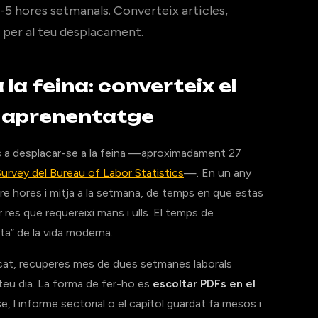
4-5 hores setmanals. Converteix articles,
 per al teu desplacament.
la feina: converteix el
d aprenentatge
is a desplacar-se a la feina —aproximadament 27
rvey del Bureau of Labor Statistics
—. En un any
re hores i mitja a la setmana, de temps en que estas
r res que requereixi mans i ulls. El temps de
ta” de la vida moderna.
cat, recuperes mes de dues setmanes laborals
 teu dia. La forma de fer-ho es
escoltar PDFs en el
asse, l informe sectorial o el capítol guardat fa mesos i