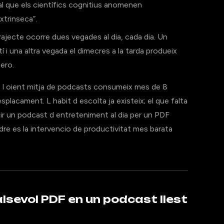
 al que els científics cognitius anomenen
xtrinseca”.
rajecte ocorre dues vegades al dia, cada dia. Un
í i una altra vegada el dimecres a la tarda produeix
ero.
 l oient mitja de podcasts consumeix mes de 8
esplacament. L habit d escolta ja existeix; el que falta
uir un podcast d entreteniment al dia per un PDF
dre es la intervencio de productivitat mes barata
sevol PDF en un podcast llest