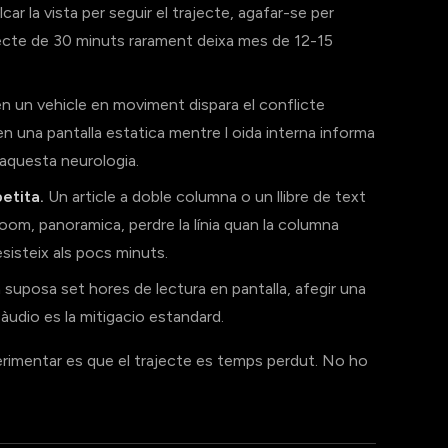
car la vista per seguir el trajecte, agafar-se per
rajecte de 30 minuts rarament deixa mes de 12-15
en un vehicle en moviment dispara el conflicte
n una pantalla estatica mentre l oida interna informa
 aquesta neurologia.
petita.
Un article a doble columna o un llibre de text
oom, panoramica, perdre la línia quan la columna
esisteix als pocs minuts.
ja suposa set hores de lectura en pantalla, afegir una
àudio es la mitigacio estandard.
perimentar es que el trajecte es temps perdut. No ho