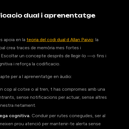
ficacio dual i aprenentatge
s apoia en la
teoria del codi dual d Allan Paivio
: la
rbal crea traces de memòria mes fortes i
 Escoltar un concepte després de llegir-lo —o fins i
nitiva i reforça la codificacio.
 apte per a l aprenentatge en àudio:
n cop al cotxe o al tren, t has compromes amb una
trants, sense notificacions per actuar, sense altres
inestra netament.
ega cognitiva.
Conduir per rutes conegudes, ser al
umeixen prou atenció per mantenir-te alerta sense