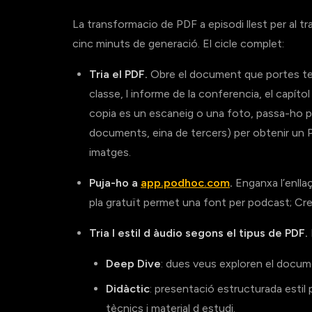
La transformacio de PDF a episodi llest per al t
cinc minuts de generació. El cicle complet:
Tria el PDF.
Obre el document que portes temps
classe, l informe de la conferencia, el capítol
copia es un escaneig o una foto, passa-ho p
documents, eina de tercers) per obtenir un P
imatges.
Puja-ho a
app.podhoc.com
.
Enganxa l’enllaç
pla gratuït permet una font per podcast; Cre
Tria l estil d àudio segons el tipus de PDF.
Deep Dive
: dues veus exploren el docum
Didàctic
: presentació estructurada estil
tècnics i material d estudi.