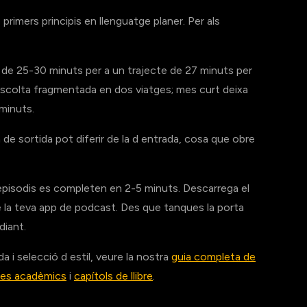
 primers principis en llenguatge planer. Per als
de 25-30 minuts per a un trajecte de 27 minuts per
ca escolta fragmentada en dos viatges; mes curt deixa
minuts.
 de sortida pot diferir de la d entrada, cosa que obre
episodis es completen en 2-5 minuts. Descarrega el
a de la teva app de podcast. Des que tanques la porta
diant.
a i selecció d estil, veure la nostra
guia completa de
cles acadèmics
i
capítols de llibre
.