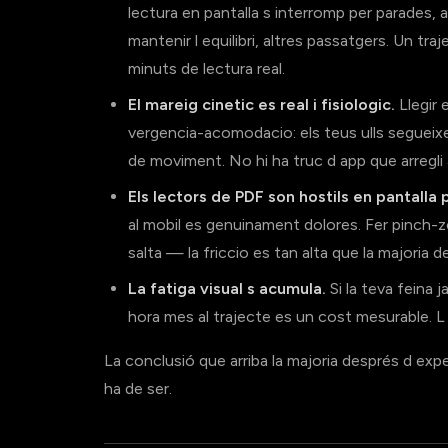
lectura en pantalla s interromp per parades, al
mantenir l equilibri, altres passatgers. Un t
minuts de lectura real.
El mareig cinetic es real i fisiologic.
Llegir 
vergencia-acomodacio: els teus ulls segueixe
de moviment. No hi ha truc d app que arregli
Els lectors de PDF son hostils en pantalla 
al mobil es genuinament dolores. Fer pinch-z
salta — la friccio es tan alta que la majoria d
La fatiga visual s acumula.
Si la teva feina 
hora mes al trajecte es un cost mesurable. L 
La conclusió que arriba la majoria després d ex
ha de ser.