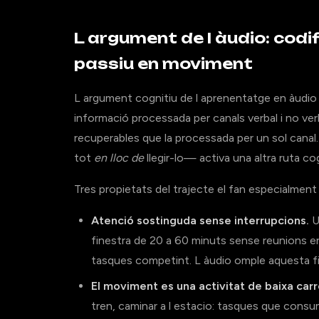
L argument de l àudio: codi
passiu en moviment
L argument cognitiu de l aprenentatge en àudio 
informació processada per canals verbal i no ve
recuperables que la processada per un sol canal.
tot
en lloc de
llegir-lo— activa una altra ruta cog
Tres propietats del trajecte el fan especialment
Atenció sostinguda sense interrupcions.
U
finestra de 20 a 60 minuts sense reunions en
tasques competint. L àudio omple aquesta f
El moviment es una activitat de baixa carr
tren, caminar a l estacio: tasques que cons