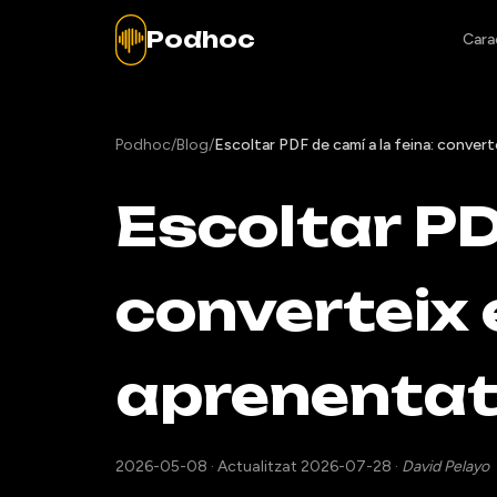
Podhoc
Cara
Podhoc
/
Blog
/
Escoltar PDF de camí a la feina: conver
Escoltar PD
converteix 
aprenenta
2026-05-08
·
Actualitzat 2026-07-28
·
David Pelayo