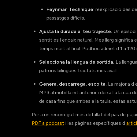
Feynman Technique
: reexplicacio des de
passatges difícils.
Ajusta la durada al teu trajecte.
Un episodi 
sentit es l encaix natural. Mes llarg signifi
temps mort al final. Podhoc admet d 1 a 120 
Selecciona la llengua de sortida.
La llengua
patrons bilingues tractats mes avall.
Genera, descarrega, escolta.
La majoria d 
MP3 al mobil la nit anterior i deixa l a la cu
de casa fins que arribes a la taula, estas estu
Per a un recorregut mes detallat del pas de pujad
PDF a podcast
i les pàgines específiques d
arti