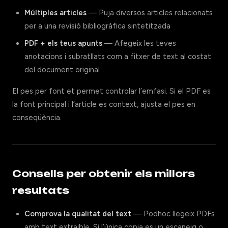
Múltiples articles
— Puja diversos articles relacionats
per a una revisió bibliogràfica sintetitzada
PDF + els teus apunts
— Afegeix les teves
anotacions i subratllats com a fitxer de text al costat
del document original
El pes per font et permet controlar l’emfasi. Si el PDF es
la font principal i l’article es context, ajusta el pes en
conseqüència.
Consells per obtenir els millors
resultats
Comprova la qualitat del text
— Podhoc llegeix PDFs
amb text extraible. Si l’única copia es un escaneig o