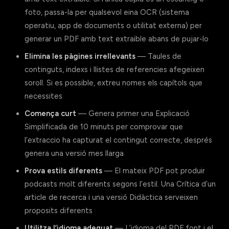
foto, passa-la per qualsevol eina OCR (sistema
operatiu, app de documents o utilitat externa) per
generar un PDF amb text extraible abans de pujar-lo
Elimina les pàgines irrellevants
— Taules de
continguts, indexs i llistes de referencies afegeixen
soroll. Si es possible, extreu nomes els capítols que
necessites
Comença curt
— Genera primer una Explicació
Simplificada de 10 minuts per comprovar que
l’extraccio ha capturat el contingut correcte, després
genera una versió mes llarga
Prova estils diferents
— El mateix PDF pot produir
podcasts molt diferents segons l’estil. Una Crítica d’un
article de recerca i una versió Didàctica serveixen
proposits diferents
Utilitza l’idioma adequat
— L’idioma del PDF font i el