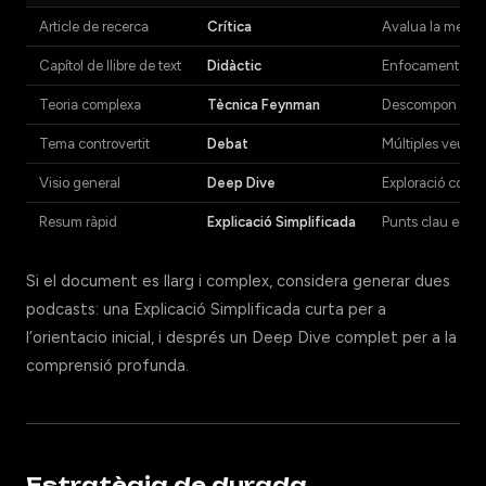
Article de recerca
Crítica
Avalua la metodo
Capítol de llibre de text
Didàctic
Enfocament didàc
Teoria complexa
Tècnica Feynman
Descompon els c
Tema controvertit
Debat
Múltiples veus a
Visio general
Deep Dive
Exploració comple
Resum ràpid
Explicació Simplificada
Punts clau en e
Si el document es llarg i complex, considera generar dues
podcasts: una Explicació Simplificada curta per a
l’orientacio inicial, i després un Deep Dive complet per a la
comprensió profunda.
Estratègia de durada