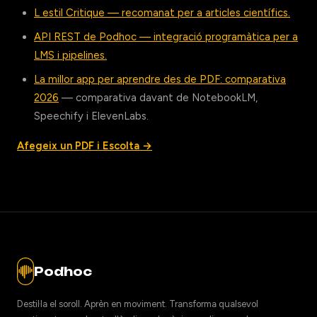
L estil Critique — recomanat per a articles científics.
API REST de Podhoc — integració programàtica per a
LMS i pipelines.
La millor app per aprendre des de PDF: comparativa
2026
— comparativa davant de NotebookLM,
Speechify i ElevenLabs.
Afegeix un PDF i Escolta →
Podhoc
Destil·la el soroll. Aprèn en moviment. Transforma qualsevol