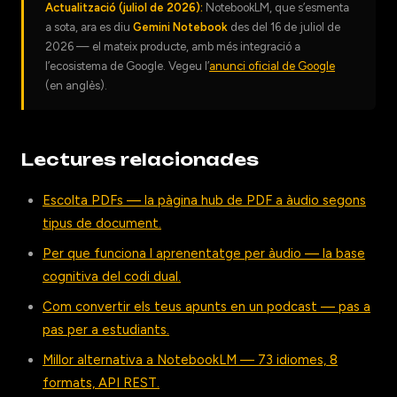
Actualització (juliol de 2026):
NotebookLM, que s’esmenta
a sota, ara es diu
Gemini Notebook
des del 16 de juliol de
2026 — el mateix producte, amb més integració a
l’ecosistema de Google. Vegeu l’
anunci oficial de Google
(en anglès).
Lectures relacionades
Escolta PDFs — la pàgina hub de PDF a àudio segons
tipus de document.
Per que funciona l aprenentatge per àudio — la base
cognitiva del codi dual.
Com convertir els teus apunts en un podcast — pas a
pas per a estudiants.
Millor alternativa a NotebookLM — 73 idiomes, 8
formats, API REST.