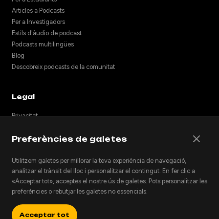
Articles a Podcasts
Per a Investigadors
Estils d'àudio de podcast
Podcasts multilingües
Blog
Descobreix podcasts de la comunitat
Legal
Privacitat
Termes
Preferències de galetes
Notes de llançament
Suport
Utilitzem galetes per millorar la teva experiència de navegació,
API
analitzar el trànsit del lloc i personalitzar el contingut. En fer clic a
Incrusta podcasts
«Acceptar tot», acceptes el nostre ús de galetes. Pots personalitzar les
preferències o rebutjar les galetes no essencials.
Acceptar tot
© 2026 Podhoc. Tots els drets reservats.
v1.2.0-20260801042810-6356398