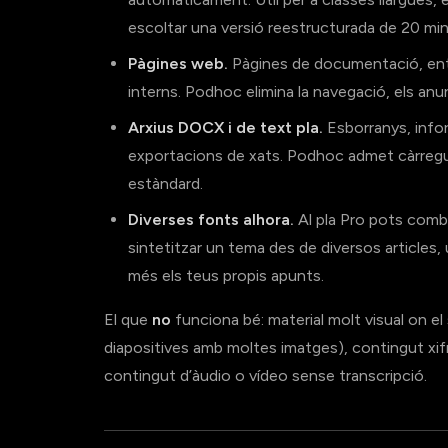
escoltar una versió reestructurada de 20 min
Pàgines web.
Pàgines de documentació, entr
interns. Podhoc elimina la navegació, els anun
Arxius DOCX i de text pla.
Esborranys, infor
exportacions de xats. Podhoc admet càrreg
estàndard.
Diverses fonts alhora.
Al pla Pro pots combi
sintetitzar un tema des de diversos articles, 
més els teus propis apunts.
El que
no
funciona bé: material molt visual on el 
diapositives amb moltes imatges), contingut xif
contingut d’àudio o vídeo sense transcripció.