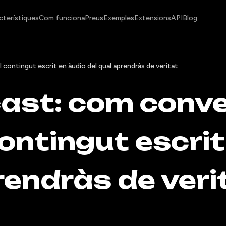
cterístiques
Com funciona
Preus
Exemples
Extensions
API
Blog
 contingut escrit en àudio del qual aprendràs de veritat
ast: com conve
ontingut escrit
rendràs de veri