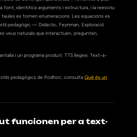
a font, identifica arguments i estructura, i la reescriu
 Les taules es tornen enumeracions. Les equacions es
estil pedagògic — Didàctic, Feynman, Exploració
es veus naturals que interactuen, pregunten,
antalla i un programa produït. TTS llegeix. Text-a-
it estils pedagògics de Podhoc, consulta
Què és un
ut funcionen per a text-