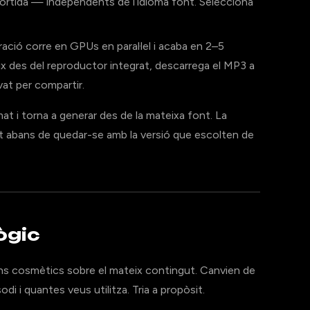
e sortida — independents de l’idioma font. Selecciona
ació corre en GPUs en paral·lel i acaba en 2–5
eix des del reproductor integrat, descarrega el MP3 a
vat per compartir.
mat i torna a generar des de la mateixa font. La
at abans de quedar-se amb la versió que escolten de
ògic
ins cosmètics sobre el mateix contingut. Canvien de
di i quantes veus utilitza. Tria a propòsit.