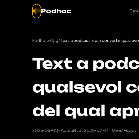
Podhoc
Cara
Podhoc
/
Blog
/
Text a podcast: com convertir qualsevol
Text a podc
qualsevol c
del qual ap
2026-05-08
·
Actualitzat 2026-07-21
·
David Pelayo