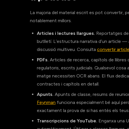
La majoria del material escrit es pot convertir,
notablement millors.
Articles i lectures llargues.
Reportatges de r
butlletí. L’estructura narrativa d’un article
discussió multiveu. Consulta
convertir artic
PDFs.
Articles de recerca, capítols de llibres
regulatoris, escrits judicials. Qualsevol cos
imatge necessiten OCR abans. El flux dedica
contractes i capítols en detall.
Apunts.
Apunts de classe, resums de reunions
Feynman
funciona especialment bé aquí perqu
exactament la prova de si has entès els teus
Transcripcions de YouTube.
Enganxa una UR
automàticament. Útil per a classes llargues, 