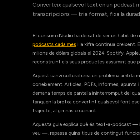
Converteix qualsevol text en un pòdcast mu
transcripcions — tria format, fixa la durad
El consum d’àudio ha deixat de ser un hàbit de n
podcasts cada mes
i la xifra continua creixent. 
milions de dòlars globals el 2024. Spotify, Appl
reconstruint els seus productes assumint que pr
Aquest canvi cultural crea un problema amb la m
coneixement. Articles, PDFs, informes, apunts i a
demana temps de pantalla ininterromput del qua
tanquen la bretxa convertint qualsevol font escr
trajecte, al gimnàs o cuinant.
Aquesta guia explica què és text-a-podcast — i 
veu —, repassa quins tipus de contingut funcion