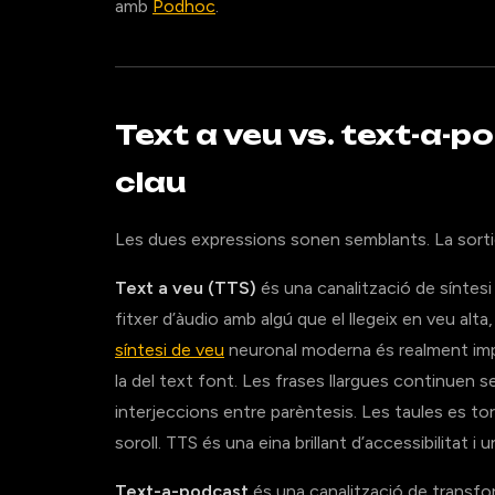
amb
Podhoc
.
Text a veu vs. text-a-p
clau
Les dues expressions sonen semblants. La sorti
Text a veu (TTS)
és una canalització de síntesi
fitxer d’àudio amb algú que el llegeix en veu alta
síntesi de veu
neuronal moderna és realment impr
la del text font. Les frases llargues continuen s
interjeccions entre parèntesis. Les taules es t
soroll. TTS és una eina brillant d’accessibilitat 
Text-a-podcast
és una canalització de transfo