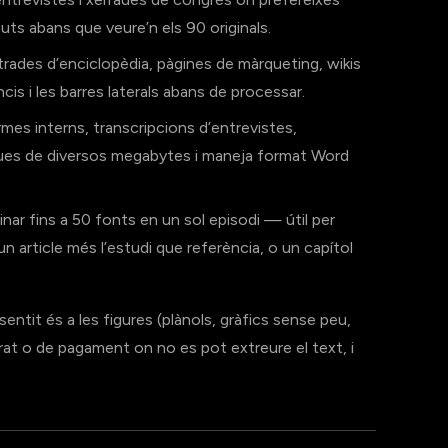
uts abans que veure’n els 90 originals.
ades d’enciclopèdia, pàgines de màrqueting, wikis
cis i les barres laterals abans de processar.
mes interns, transcripcions d’entrevistes,
ues de diversos megabytes i maneja format Word
nar fins a 50 fonts en un sol episodi — útil per
un article més l’estudi que referència, o un capítol
sentit és a les figures (plànols, gràfics sense peu,
rat o de pagament on no es pot extreure el text, i