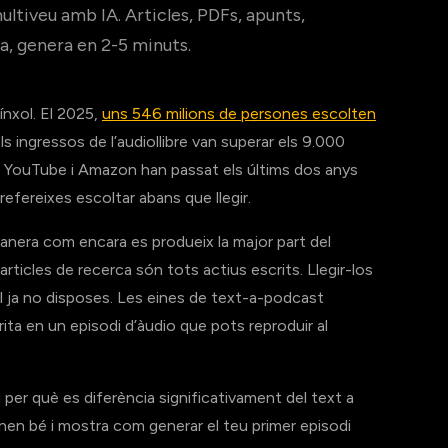
ltiveu amb IA. Articles, PDFs, apunts,
a, genera en 2-5 minuts.
ínxol. El 2025,
uns 546 milions de persones escolten
Els ingressos de l’audiollibre van superar els 9.000
e, YouTube i Amazon han passat els últims dos anys
efereixes escoltar abans que llegir.
anera com encara es produeix la major part del
rticles de recerca són tots actius escrits. Llegir-los
l ja no disposes. Les eines de text-a-podcast
ita en un episodi d’àudio que pots reproduir al
per què es diferència significativament del text a
en bé i mostra com generar el teu primer episodi