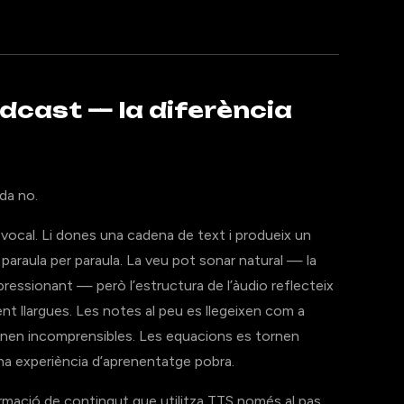
odcast — la diferència
da no.
 vocal. Li dones una cadena de text i produeix un
, paraula per paraula. La veu pot sonar natural — la
essionant — però l’estructura de l’àudio reflecteix
ent llargues. Les notes al peu es llegeixen com a
ornen incomprensibles. Les equacions es tornen
i una experiència d’aprenentatge pobra.
rmació de contingut que utilitza TTS només al pas