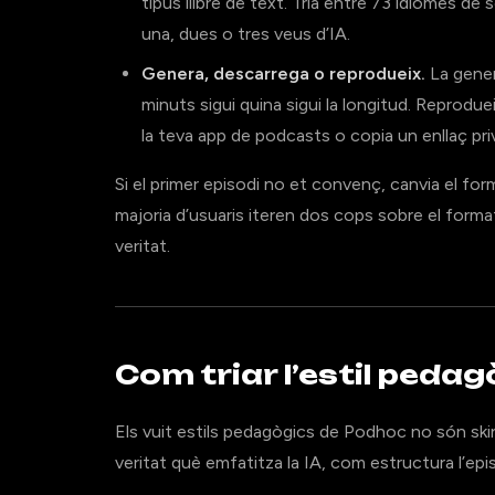
tipus llibre de text. Tria entre 73 idiomes d
una, dues o tres veus d’IA.
Genera, descarrega o reprodueix.
La gener
minuts sigui quina sigui la longitud. Reprodu
la teva app de podcasts o copia un enllaç pri
Si el primer episodi no et convenç, canvia el for
majoria d’usuaris iteren dos cops sobre el form
veritat.
Com triar l’estil pedag
Els vuit estils pedagògics de Podhoc no són sk
veritat què emfatitza la IA, com estructura l’episo