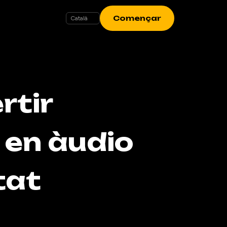
Començar
rtir
 en àudio
tat