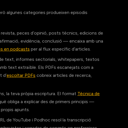
 però algunes categories produeixen episodis
evista, peces d’opinió, posts tècnics, edicions de
 — afirmació, evidència, conclusió — encaixa amb una
les en podcasts
per al flux específic d’articles.
 de text, informes sectorials, whitepapers, textos
a amb text extraïble. Els PDFs escanejats com a
t d’
escoltar PDFs
cobreix articles de recerca,
, la teva pròpia escriptura. El format
Tècnica de
è obliga a explicar des de primers principis —
 propis apunts.
L de YouTube i Podhoc resol la transcripció
entrevistes i xerrades de congrés on prefereixes