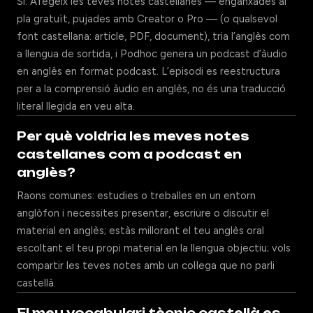
Sí. Afegeix les teves notes castellanes — enganxades al
pla gratuït, pujades amb Creator o Pro — (o qualsevol
font castellana: article, PDF, document), tria l’anglès com
a llengua de sortida, i Podhoc genera un podcast d’àudio
en anglès en format podcast. L’episodi es reestructura
per a la comprensió àudio en anglès, no és una traducció
literal llegida en veu alta.
Per què voldria les meves notes
castellanes com a podcast en
anglès?
Raons comunes: estudies o treballes en un entorn
anglòfon i necessites presentar, escriure o discutir el
material en anglès; estàs millorant el teu anglès oral
escoltant el teu propi material en la llengua objectiu; vols
compartir les teves notes amb un col·lega que no parli
castellà.
El meu vocabulari tècnic castellà es