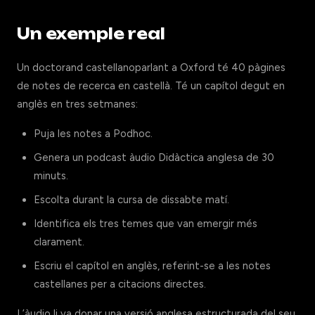
Un exemple real
Un doctorand castellanoparlant a Oxford té 40 pàgines
de notes de recerca en castellà. Té un capítol degut en
anglès en tres setmanes:
Puja les notes a Podhoc.
Genera un podcast àudio Didàctica anglesa de 30
minuts.
Escolta durant la cursa de dissabte matí.
Identifica els tres temes que van emergir més
clarament.
Escriu el capítol en anglès, referint-se a les notes
castellanes per a citacions directes.
L’àudio li va donar una versió anglesa estructurada del seu