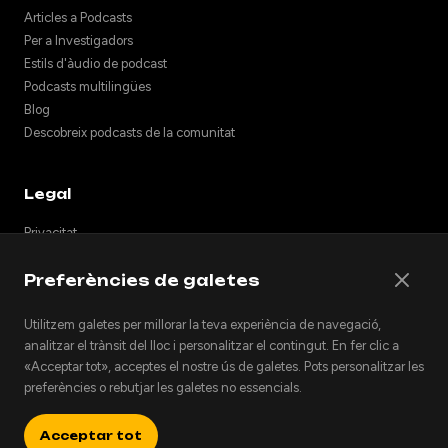
Articles a Podcasts
Per a Investigadors
Estils d'àudio de podcast
Podcasts multilingües
Blog
Descobreix podcasts de la comunitat
Legal
Privacitat
Termes
Preferències de galetes
Notes de llançament
Suport
Utilitzem galetes per millorar la teva experiència de navegació,
API
analitzar el trànsit del lloc i personalitzar el contingut. En fer clic a
Incrusta podcasts
«Acceptar tot», acceptes el nostre ús de galetes. Pots personalitzar les
preferències o rebutjar les galetes no essencials.
Acceptar tot
© 2026 Podhoc. Tots els drets reservats.
v1.2.0-20260801042810-6356398