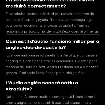
traduirà correctament?
El vocabulari tècnic estàndard es tradueix amb precisió —
termes mèdics, enginyeria, finances, terminologia legal
tots tenen equivalents anglesos establerts. Termes
regionals o jurisdiccionals de nínxol s’expliquen al primer ús.
Quin estil d'àudio funciona millor per a
anglès-des-de-castellà?
Igual que amb qualsevol parella: tria l’estil que convingui al
contingut. Crítica per a articles acadèmics, Didàctic per a
material de llibre de text, Anàlisi Profunda per a curiositat
general, Explicació Simplificada per a triatge ràpid.
L'àudio anglès sonarà natiu o
«traduït»?
Natiu — la IA reconstrueix el contingut utilitzant ritme i
idioma anglesos, no traduint frases castellanes mot a