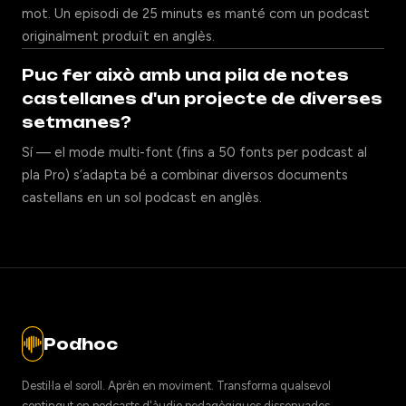
mot. Un episodi de 25 minuts es manté com un podcast
originalment produït en anglès.
Puc fer això amb una pila de notes
castellanes d'un projecte de diverses
setmanes?
Sí — el mode multi-font (fins a 50 fonts per podcast al
pla Pro) s’adapta bé a combinar diversos documents
castellans en un sol podcast en anglès.
Podhoc
Destil·la el soroll. Aprèn en moviment. Transforma qualsevol
contingut en podcasts d'àudio pedagògiques dissenyades