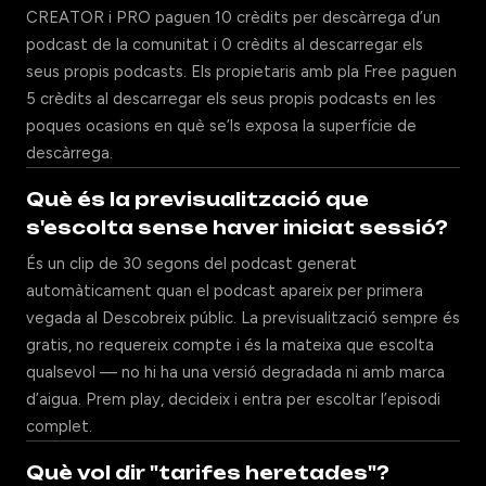
CREATOR i PRO paguen 10 crèdits per descàrrega d’un
podcast de la comunitat i 0 crèdits al descarregar els
seus propis podcasts. Els propietaris amb pla Free paguen
5 crèdits al descarregar els seus propis podcasts en les
poques ocasions en què se’ls exposa la superfície de
descàrrega.
Què és la previsualització que
s'escolta sense haver iniciat sessió?
És un clip de 30 segons del podcast generat
automàticament quan el podcast apareix per primera
vegada al Descobreix públic. La previsualització sempre és
gratis, no requereix compte i és la mateixa que escolta
qualsevol — no hi ha una versió degradada ni amb marca
d’aigua. Prem play, decideix i entra per escoltar l’episodi
complet.
Què vol dir "tarifes heretades"?