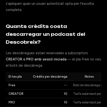
s’apliquen quan un usuari autenticat opta per l’escolta
completa.
Quants crèdits costa
descarregar un podcast del
Descobreix?
Les descàrregues estan reservades a subscriptors
CREATOR o PRO amb sessió iniciada
— el pla Free no veu
el botó de descàrrega.
El teu pla
Crèdits per descàrrega
Notes
Free
—
Botó de descàrrega ocult
CREATOR
10
Tarifa estàndard per a p
PRO
10
Tarifa estàndard per a p