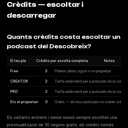
Crèdits — escoltar i
descarregar
Quants crèdits costa escoltar un
podcast del Descobreix?
El teu pla
Crèdits per escolta completa
Notes
Free
5
Mateix càrrec siguis o no propietari
CREATOR
2
Tarifa estàndard per a podcasts de la comun
PRO
2
Tarifa estàndard per a podcasts de la comun
Ets el propietari
0
Gratis — els teus podcasts no costen crèdits
Els visitants anònims i sense sessió sempre escolten una
previsualització de 30 segons gratis; els crèdits només