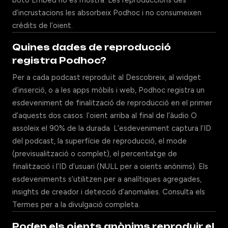
botó Embed no es mostra. Les reproduccions des
d’incrustacions les absorbeix Podhoc i no consumeixen
crèdits de l’oient.
Quines dades de reproducció
registra Podhoc?
Per a cada podcast reproduït al Descobreix, al widget
d’inserció, o a les apps mòbils i web, Podhoc registra un
esdeveniment de finalització de reproducció en el primer
d’aquests dos casos: l’oient arriba al final de l’àudio O
assoleix el 90% de la durada. L’esdeveniment captura l’ID
del podcast, la superfície de reproducció, el mode
(previsualització o complet), el percentatge de
finalització i l’ID d’usuari (NULL per a oients anònims). Els
esdeveniments s’utilitzen per a analítiques agregades,
insights de creador i detecció d’anomalies. Consulta els
Termes per a la divulgació completa.
Poden els oients anònims reproduir el