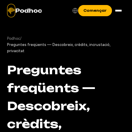
Podhoc
Començar
Podhoc
/
Preguntes freqüents — Descobreix, crèdits, incrustació,
privacitat
Preguntes
freqüents —
Descobreix,
crèdits,