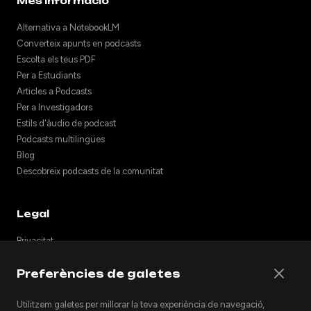
Més informació
Alternativa a NotebookLM
Converteix apunts en podcasts
Escolta els teus PDF
Per a Estudiants
Articles a Podcasts
Per a Investigadors
Estils d'àudio de podcast
Podcasts multilingües
Blog
Descobreix podcasts de la comunitat
Legal
Privacitat
Termes
Preferències de galetes
Notes de llançament
Suport
Utilitzem galetes per millorar la teva experiència de navegació,
API