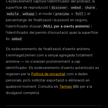
L’esdeveniment captura l’identificador del podcast, la
superfície de reproducció (
,
,
,
discover
embed
share
,
), el mode (
o
), el
mobile
webapp
preview
full
percentatge de finalització i la posició en segons,
l’identificador d’usuari (
NULL per a oients anònims
) i
l’identificador del permís d’incrustació quan la superfície
és
.
embed
Els esdeveniments de finalització d’oients anònims
s’emmagatzemen com a senyal agregada totalment
anònima — no s’uneixen posteriorment a cap
identificador. Els esdeveniments d’oients autenticats es
regeixen per la
Política de privacitat
com a dades
personals; pots sol·licitar exportació o eliminació en
qualsevol moment. Consulta els
Termes
§8b per a la
divulgació completa.