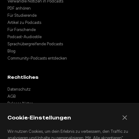
Verwandle Notizen in Podcasts
PDF anhören
Für Studierende
Artikel zu Podcasts
Für Forschende
Podcast-Audiostile
Sprachübergreifende Podcasts
Blog
Community-Podcasts entdecken
Rechtliches
Datenschutz
AGB
Release Notes
Support
Cookie-Einstellungen
API
Podcasts einbetten
Wir nutzen Cookies, um dein Erlebnis zu verbessern, den Traffic zu
analysieren und Inhalte zu personalisieren. Mit „Alle akzeptieren”