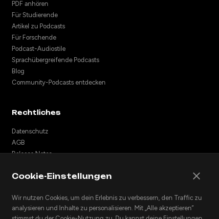
PDF anhören
Für Studierende
Artikel zu Podcasts
Für Forschende
Podcast-Audiostile
Sprachübergreifende Podcasts
Blog
Community-Podcasts entdecken
Rechtliches
Datenschutz
AGB
Release Notes
Support
Cookie-Einstellungen
API
Podcasts einbetten
Wir nutzen Cookies, um dein Erlebnis zu verbessern, den Traffic zu
analysieren und Inhalte zu personalisieren. Mit „Alle akzeptieren”
stimmst du der Cookie-Nutzung zu. Du kannst deine Einstellungen