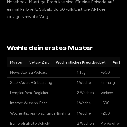
NotebookLM-artige Produkte sind für eine Episode auf
einmal kalibriert. Sobald du 50 willst, ist die API der
einzige sinnvolle Weg.
Wähle dein erstes Muster
Muster
Setup-Zeit
Wöchentliches Kreditbudget
Am best
Newsletter zu Podcast
1 Tag
~500
SaaS-Audio-Onboarding
1 Woche
Einmalig
Lernplattform-Begleiter
2 Wochen
Variabel
Interner Wissens-Feed
1 Woche
~600
Wöchentliches Forschungs-Briefing
1 Woche
~200
Barrierefreiheits-Schicht
2 Wochen
Pro Veröffentli