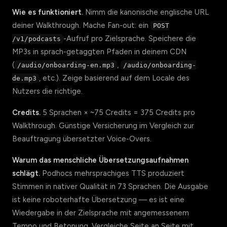
Wie es funktioniert.
Nimm die kanonische englische URL
deiner Walkthrough. Mache Fan-out: ein
POST
-Aufruf pro Zielsprache. Speichere die
/v1/podcasts
MP3s in sprach-getaggten Pfaden in deinem CDN
(
,
/audio/onboarding-en.mp3
/audio/onboarding-
, etc.). Zeige basierend auf dem Locale des
de.mp3
Nutzers die richtige.
Credits.
5 Sprachen × ~75 Credits = 375 Credits pro
Walkthrough. Günstige Versicherung im Vergleich zur
Beauftragung übersetzter Voice-Overs.
Warum das menschliche Übersetzungsaufnahmen
schlägt.
Podhocs mehrsprachiges TTS produziert
Stimmen in nativer Qualität in 73 Sprachen. Die Ausgabe
ist keine roboterhafte Übersetzung — es ist eine
Wiedergabe in der Zielsprache mit angemessenem
Tempo und Betonung. Vergleiche Seite an Seite mit