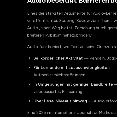
Audio beseitigt Barrieren b
Eines der stärksten Argumente für Audio-Lernen
veröffentlichtes Scoping-Review zum Thema wis
Audio „einen Weg bietet, Forschung durch gerec
breiteren Publikum nahezubringen."
Audio funktioniert, wo Text an seine Grenzen s
Bei körperlicher Aktivität
— Pendeln, Jogge
Für Lernende mit Leseschwierigkeiten
— L
Aufmerksamkeitsstörungen
In Umgebungen mit geringer Bandbreite
—
videobasiertes E-Learning
Über Lese-Niveaus hinweg
— Audio erford
Eine 2025 im International Journal for Multidisci