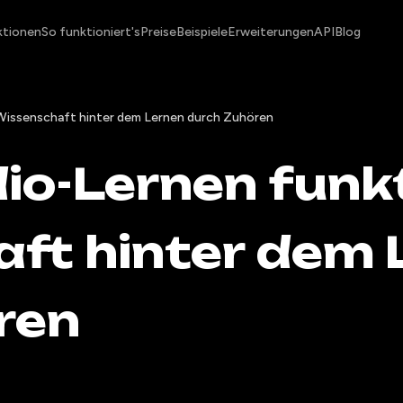
ktionen
So funktioniert's
Preise
Beispiele
Erweiterungen
API
Blog
 Wissenschaft hinter dem Lernen durch Zuhören
o-Lernen funkti
ft hinter dem 
ren