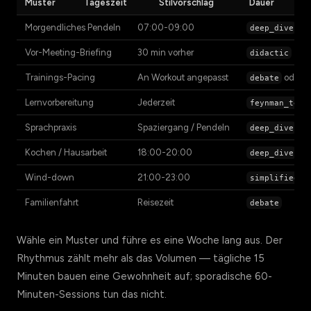
Muster
Tageszeit
Stilvorschlag
Dauer
Morgendliches Pendeln
07:00-09:00
deep_dive
Vor-Meeting-Briefing
30 min vorher
didactic
Trainings-Pacing
An Workout angepasst
oder
debate
Lernvorbereitung
Jederzeit
feynman_tech
Sprachpraxis
Spaziergang / Pendeln
(Mu
deep_dive
Kochen / Hausarbeit
18:00-20:00
deep_dive
Wind-down
21:00-23:00
simplified_e
Familienfahrt
Reisezeit
debate
Wähle ein Muster und führe es eine Woche lang aus. Der
Rhythmus zählt mehr als das Volumen — tägliche 15
Minuten bauen eine Gewohnheit auf; sporadische 60-
Minuten-Sessions tun das nicht.