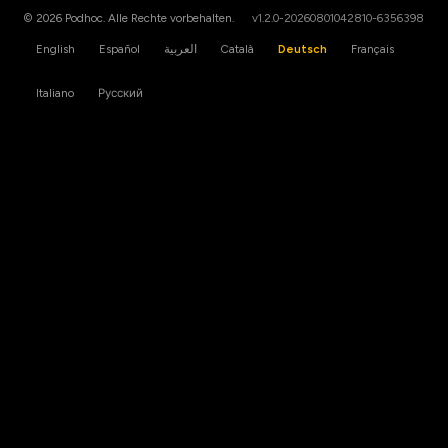
© 2026 Podhoc. Alle Rechte vorbehalten.
v1.2.0-20260801042810-6356398
English
Español
العربية
Català
Deutsch
Français
Italiano
Русский