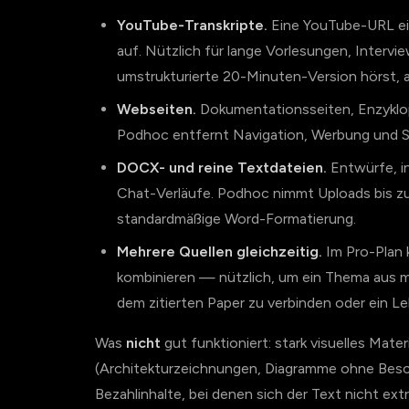
YouTube-Transkripte.
Eine YouTube-URL ei
auf. Nützlich für lange Vorlesungen, Intervi
umstrukturierte 20-Minuten-Version hörst, a
Webseiten.
Dokumentationsseiten, Enzyklopä
Podhoc entfernt Navigation, Werbung und Se
DOCX- und reine Textdateien.
Entwürfe, in
Chat-Verläufe. Podhoc nimmt Uploads bis 
standardmäßige Word-Formatierung.
Mehrere Quellen gleichzeitig.
Im Pro-Plan k
kombinieren — nützlich, um ein Thema aus meh
dem zitierten Paper zu verbinden oder ein L
Was
nicht
gut funktioniert: stark visuelles Mate
(Architekturzeichnungen, Diagramme ohne Beschri
Bezahlinhalte, bei denen sich der Text nicht ex