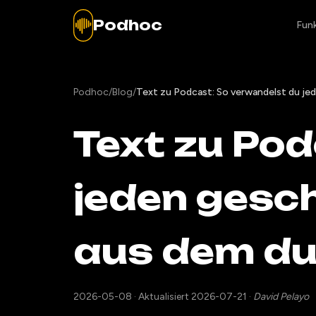
Podhoc
Fun
Podhoc
/
Blog
/
Text zu Podcast: So verwandelst du jede
Text zu Po
jeden gesch
aus dem du 
2026-05-08
·
Aktualisiert 2026-07-21
·
David Pelayo