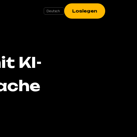
Loslegen
t KI-
rache