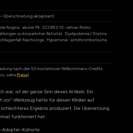
 — Überschreitung akzeptiert)
bile Angina · akuter MI · SCORE2 10-Jahres-Risiko ·
ungen zu körperlicher Aktivität · Dyslipidämie / Statine
Schlaganfall-Nachsorge · Hypertonie · antithrombotische
Aufladung nach den 50 kostenlosen Willkommens-Credits
bo, siehe
Preise
)
 war, ist der ganze Sinn dieses Artikels. Ein
h vor”-Werkzeug hätte für diesen Kliniker auf
n schlechteres Ergebnis produziert. Die Übersetzung
rmat funktioniert hat.
ly-Adopter-Kohorte: