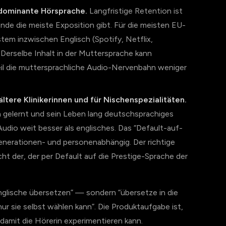
 dominante Hörsprache.
Langfristige Retention ist
de die meiste Exposition gibt. Für die meisten EU-
ystem inzwischen Englisch (Spotify, Netflix,
 Derselbe Inhalt in der Muttersprache kann
eil die muttersprachliche Audio-Nervenbahn weniger
ltere Klinikerinnen und für Nischenspezialitäten.
ch gelernt und sein Leben lang deutschsprachiges
dio weit besser als englisches. Das “Default-auf-
 generationen- und personenabhängig. Der richtige
cht der, der per Default auf die Prestige-Sprache der
Englische übersetzen” — sondern “übersetze in die
ur sie selbst wählen kann”. Die Produktaufgabe ist,
damit die Hörerin experimentieren kann.