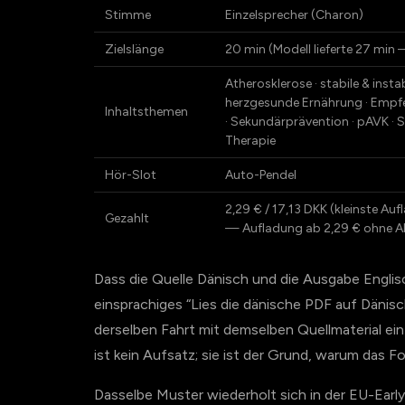
Stimme
Einzelsprecher (Charon)
Zielslänge
20 min (Modell lieferte 27 min
Atherosklerose · stabile & insta
herzgesunde Ernährung · Empfehl
Inhaltsthemen
· Sekundärprävention · pAVK · 
Therapie
Hör-Slot
Auto-Pendel
2,29 € / 17,13 DKK (kleinste 
Gezahlt
— Aufladung ab 2,29 € ohne A
Dass die Quelle Dänisch und die Ausgabe Englisch
einsprachiges “Lies die dänische PDF auf Dänisc
derselben Fahrt mit demselben Quellmaterial ei
ist kein Aufsatz; sie ist der Grund, warum das Fo
Dasselbe Muster wiederholt sich in der EU-Ear