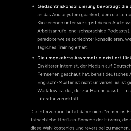
Gedächtniskonsolidierung bevorzugt die
an das Audiosystem geankert, dem die Lernen
Klinikerinnen unter vierzig ist dieses Audios
Arbeitsanrufe, englischsprachige Podcasts).
paradoxerweise schlechter konsolidieren, w
tägliches Training erhält.
Die umgekehrte Asymmetrie existiert für ä
Ein älterer Internist, der Medizin auf Deuts
Fernsehen geschaut hat, behält deutsches Au
Englisch”-Muster ist nicht universell; es ist
Workflow ist der, der zur Hörerin passt — ni
Literatur zurückfällt.
Die Intervention lautet daher nicht “immer ins 
tatsächliche Hörfluss-Sprache der Hörerin, die n
diese Wahl kostenlos und reversibel zu machen, 