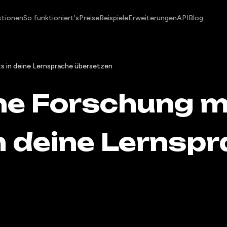
ktionen
So funktioniert's
Preise
Beispiele
Erweiterungen
API
Blog
s in deine Lernsprache übersetzen
e Forschung mi
n deine Lernsp