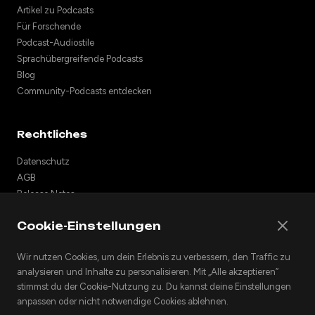
Artikel zu Podcasts
Für Forschende
Podcast-Audiostile
Sprachübergreifende Podcasts
Blog
Community-Podcasts entdecken
Rechtliches
Datenschutz
AGB
Release Notes
Support
Cookie-Einstellungen
API
Podcasts einbetten
Wir nutzen Cookies, um dein Erlebnis zu verbessern, den Traffic zu
analysieren und Inhalte zu personalisieren. Mit „Alle akzeptieren”
stimmst du der Cookie-Nutzung zu. Du kannst deine Einstellungen
anpassen oder nicht notwendige Cookies ablehnen.
© 2026 Podhoc. Alle Rechte vorbehalten.
v1.2.0-20260801042810-6356398