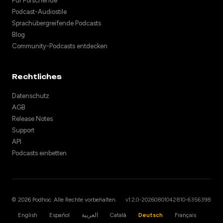
Für Forschende
Podcast-Audiostile
Sprachübergreifende Podcasts
Blog
Community-Podcasts entdecken
Rechtliches
Datenschutz
AGB
Release Notes
Support
API
Podcasts einbetten
© 2026 Podhoc. Alle Rechte vorbehalten.
v1.2.0-20260801042810-6356398
English
Español
العربية
Català
Deutsch
Français