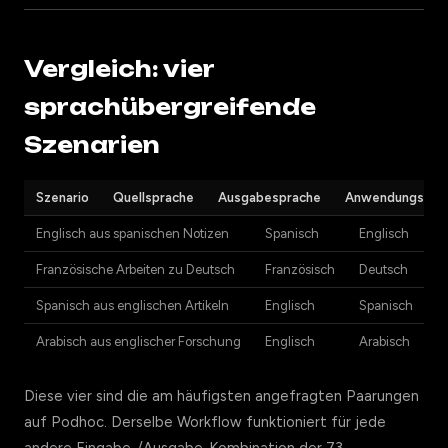
Vergleich: vier
sprachübergreifende
Szenarien
Szenario
Quellsprache
Ausgabesprache
Anwendungsfall
Englisch aus spanischen Notizen
Spanisch
Englisch
S
Französische Arbeiten zu Deutsch
Französisch
Deutsch
D
Spanisch aus englischen Artikeln
Englisch
Spanisch
S
Arabisch aus englischer Forschung
Englisch
Arabisch
A
Diese vier sind die am häufigsten angefragten Paarungen
auf Podhoc. Derselbe Workflow funktioniert für jede