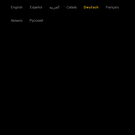
English
Español
العربية
Català
Deutsch
Français
Italiano
Русский