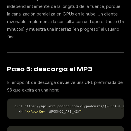
independientemente de la longitud de la fuente, porque
la canalización paraleliza en GPUs en la nube. Un cliente
razonable implementa la consulta con un tope estricto (15
minutos) y muestra una interfaz “en progreso” al usuario
final.
Paso 5: descarga el MP3
El endpoint de descarga devuelve una URL prefirmada de
S3 que expira en una hora:
curl https://api-ext.podhoc.com/v1/podcasts/$PODCAST_ID/d
  -H 
"X-Api-Key: 
$PODHOC_API_KEY
"