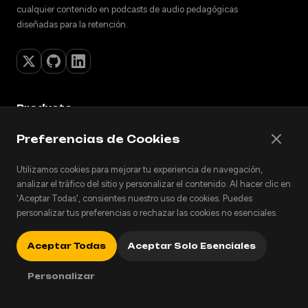
cualquier contenido en podcasts de audio pedagógicas
diseñadas para la retención.
Producto
Características
Preferencias de Cookies
Cómo Funciona
Precios
Utilizamos cookies para mejorar tu experiencia de navegación,
Pricing history
analizar el tráfico del sitio y personalizar el contenido. Al hacer clic en
Extensiones
'Aceptar Todas', consientes nuestro uso de cookies. Puedes
personalizar tus preferencias o rechazar las cookies no esenciales.
Más información
Aceptar Todas
Aceptar Solo Esenciales
Alternativa a NotebookLM
Personalizar
Convierte apuntes en podcasts
Escucha tus PDF