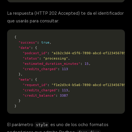
La respuesta (HTTP 202 Accepted) te da el identificador
que usarás para consultar:
"success"
: 
true
"data"
"podcast_id"
: 
"a1b2c3d4-e5f6-7890-abcd-ef1234567890"
"status"
: 
"processing"
"estimated_duration_minutes"
: 
15
"credits_charged"
: 
113
"meta"
"request_id"
: 
"f1e2d3c4-b5a6-7890-abcd-ef1234567890"
"credits_charged"
: 
113
"credit_balance"
: 
3387
El parámetro
es uno de los ocho formatos
style