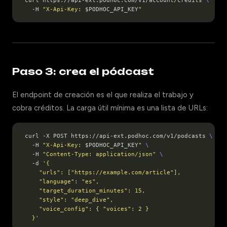
curl https://api-ext.podhoc.com/v1/account/credits 
  -H 
"X-Api-Key: 
$PODHOC_API_KEY
"
Paso 3: crea el pódcast
El endpoint de creación es el que realiza el trabajo y
cobra créditos. La carga útil mínima es una lista de URLs:
curl -X POST https://api-ext.podhoc.com/v1/podcasts 
  -H 
"X-Api-Key: 
$PODHOC_API_KEY
"
  -H 
"Content-Type: application/json"
  -d 
  }'