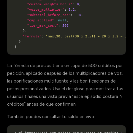
"custom_weights_bonus"
: 
0
"voice_multiplier"
: 
1.2
"subtotal_before_cap"
: 
114
"cap_applied"
: 
null
"tier_max_cost"
: 
500
"formula"
: 
"max(30, ceil(30 x 2.5)) + 20 x 1.2 = 114 
La fórmula de precios tiene un tope de 500 créditos por
petición, aplicado después de los multiplicadores de voz,
las bonificaciones multifuente y las bonificaciones de
pesos personalizados. Usa el desglose para mostrar a tus
usuarios finales una vista previa “este episodio costará N
créditos” antes de que confirmen.
También puedes consultar tu saldo en vivo: