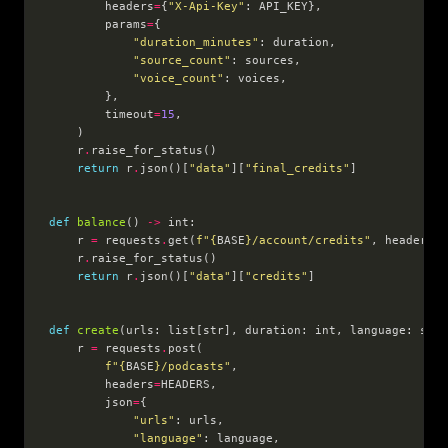
        headers
=
{
"X-Api-Key"
        params
=
"duration_minutes"
"source_count"
"voice_count"
        timeout
=
15
    r
.
return
 r
.
json()[
"data"
][
"final_credits"
def
balance
() 
->
    r 
=
 requests
.
get(
f
"
{
BASE
}
/account/credits"
, headers
=
{
    r
.
return
 r
.
json()[
"data"
][
"credits"
def
create
(urls: list[str], duration: int, language: str,
    r 
=
 requests
.
f
"
{
BASE
}
/podcasts"
        headers
=
        json
=
"urls"
"language"