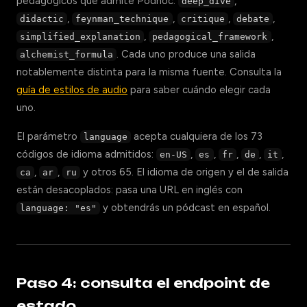
pedagógicos que admite Podhoc:
,
deep_dive
,
,
,
,
didactic
feynman_technique
critique
debate
,
,
simplified_explanation
pedagogical_framework
. Cada uno produce una salida
alchemist_formula
notablemente distinta para la misma fuente. Consulta la
guía de estilos de audio
para saber cuándo elegir cada
uno.
El parámetro
acepta cualquiera de los 73
language
códigos de idioma admitidos:
,
,
,
,
,
en-US
es
fr
de
it
,
,
y otros 65. El idioma de origen y el de salida
ca
ar
ru
están desacoplados: pasa una URL en inglés con
y obtendrás un pódcast en español.
language: "es"
Paso 4: consulta el endpoint de
estado