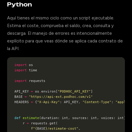
Python
Aquí tienes el mismo ciclo como un script ejecutable.
Estima el coste, comprueba el saldo, crea, consulta y
descarga. El manejo de errores es intencionalmente
explícito para que veas dónde se aplica cada contrato de
la API.
import
import
import
API_KEY 
=
 os
.
environ[
"PODHOC_API_KEY"
BASE 
=
"https://api-ext.podhoc.com/v1"
HEADERS 
=
 {
"X-Api-Key"
: API_KEY, 
"Content-Type"
: 
"applica
def
estimate
(duration: int, sources: int, voices: int) 
->
    r 
=
 requests
.
f
"
{
BASE
}
/estimate-cost"