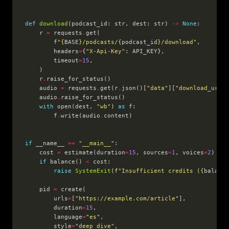
def
download
(podcast_id: str, dest: str) 
->
None
    r 
=
 requests
.
f
"
{
BASE
}
/podcasts/
{
podcast_id
}
/download"
        headers
=
{
"X-Api-Key"
        timeout
=
15
    r
.
    audio 
=
 requests
.
get(r
.
json()[
"data"
][
"download_url"
]
    audio
.
with
 open(dest, 
"wb"
) 
as
        f
.
write(audio
.
if
 __name__ 
==
"__main__"
    cost 
=
 estimate(duration
=
15
, sources
=
1
, voices
=
2
if
 balance() 
<
raise
SystemExit
(
f
"Insufficient credits (
{
balance
    pid 
=
        urls
=
[
"https://example.com/article"
        duration
=
15
        language
=
"es"
        style
=
"deep_dive"