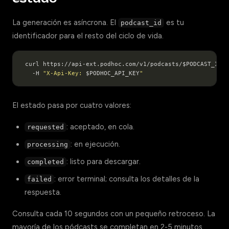
La generación es asíncrona. El
es tu
podcast_id
identificador para el resto del ciclo de vida.
curl https://api-ext.podhoc.com/v1/podcasts/$PODCAST_ID/s
  -H 
"X-Api-Key: 
$PODHOC_API_KEY
"
El estado pasa por cuatro valores:
: aceptado, en cola.
requested
: en ejecución.
processing
: listo para descargar.
completed
: error terminal; consulta los detalles de la
failed
respuesta.
Consulta cada 10 segundos con un pequeño retroceso. La
mayoría de los pódcasts se completan en 2-5 minutos