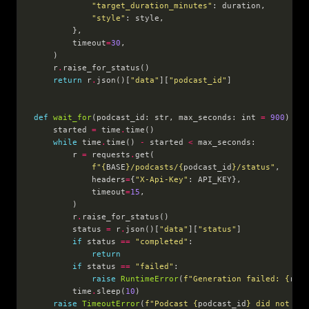
"target_duration_minutes"
"style"
        timeout
=
30
    r
.
return
 r
.
json()[
"data"
][
"podcast_id"
def
wait_for
(podcast_id: str, max_seconds: int 
=
900
) 
->
    started 
=
 time
.
while
 time
.
time() 
-
 started 
<
        r 
=
 requests
.
f
"
{
BASE
}
/podcasts/
{
podcast_id
}
/status"
            headers
=
{
"X-Api-Key"
            timeout
=
15
        r
.
        status 
=
 r
.
json()[
"data"
][
"status"
if
 status 
==
"completed"
return
if
 status 
==
"failed"
raise
RuntimeError
(
f
"Generation failed: 
{
r
.
js
        time
.
sleep(
10
raise
TimeoutError
(
f
"Podcast 
{
podcast_id
}
 did not com