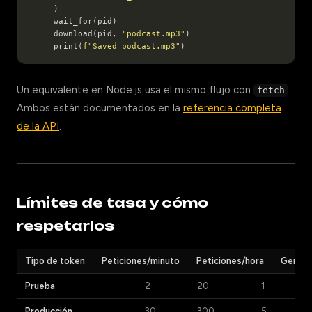
    download(pid, 
"podcast.mp3"
    print(
f
"Saved podcast.mp3"
Un equivalente en Node.js usa el mismo flujo con
.
fetch
Ambos están documentados en la
referencia completa
de la API
.
Límites de tasa y cómo
respetarlos
Tipo de token
Peticiones/minuto
Peticiones/hora
Genera
Prueba
2
20
1
Producción
30
300
5