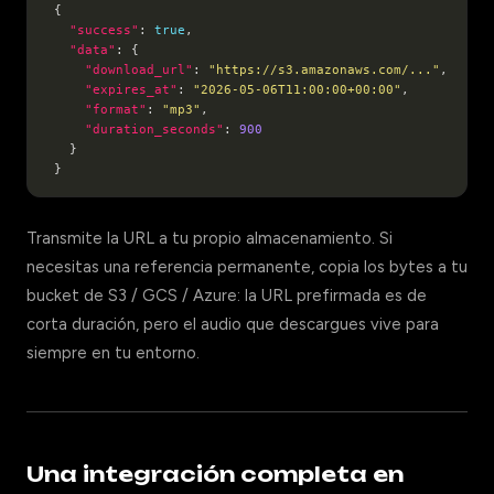
"success"
: 
true
"data"
"download_url"
: 
"https://s3.amazonaws.com/..."
"expires_at"
: 
"2026-05-06T11:00:00+00:00"
"format"
: 
"mp3"
"duration_seconds"
: 
900
Transmite la URL a tu propio almacenamiento. Si
necesitas una referencia permanente, copia los bytes a tu
bucket de S3 / GCS / Azure: la URL prefirmada es de
corta duración, pero el audio que descargues vive para
siempre en tu entorno.
Una integración completa en