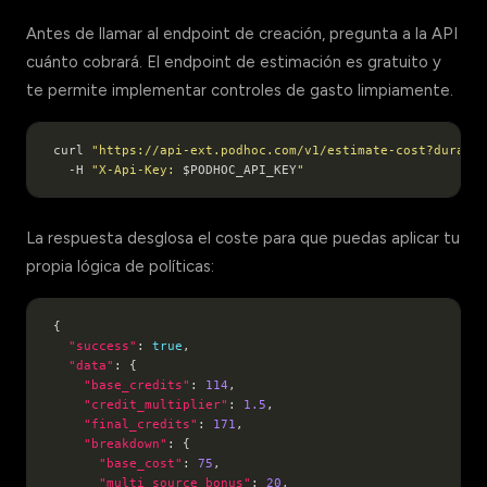
Antes de llamar al endpoint de creación, pregunta a la API
cuánto cobrará. El endpoint de estimación es gratuito y
te permite implementar controles de gasto limpiamente.
curl 
"https://api-ext.podhoc.com/v1/estimate-cost?duratio
  -H 
"X-Api-Key: 
$PODHOC_API_KEY
"
La respuesta desglosa el coste para que puedas aplicar tu
propia lógica de políticas:
"success"
: 
true
"data"
"base_credits"
: 
114
"credit_multiplier"
: 
1.5
"final_credits"
: 
171
"breakdown"
"base_cost"
: 
75
"multi_source_bonus"
: 
20