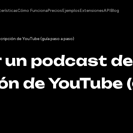
erísticas
Cómo Funciona
Precios
Ejemplos
Extensiones
API
Blog
cripción de YouTube (guía paso a paso)
 un podcast d
ón de YouTube 