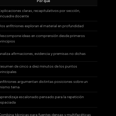
Por qué
Explicaciones claras, recapitulativos por sección,
encuadre docente
Dos anfitriones exploran el material en profundidad
Descompone ideas en comprensión desde primeros
principios
Analiza afirmaciones, evidencia y premisas no dichas
Resumen de cinco a diez minutos de los puntos
principales
Anfitriones argumentan distintas posiciones sobre un
mismo tema
Aprendizaje escalonado pensado para la repetición
espaciada
Combina técnicas para fuentes densas y multifacéticas