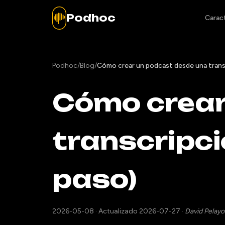
Podhoc
Caract
Podhoc
/
Blog
/
Cómo crear un podcast desde una trans
Cómo crear
transcripci
paso)
2026-05-08
·
Actualizado 2026-07-27
·
David Pelayo