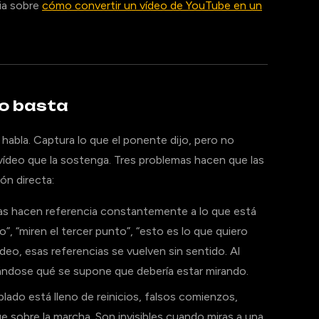
ia sobre
cómo convertir un vídeo de YouTube en un
no basta
habla. Captura lo que el ponente dijo, pero no
ídeo que la sostenga. Tres problemas hacen que las
ón directa:
as hacen referencia constantemente a lo que está
”, “miren el tercer punto”, “esto es lo que quiero
deo, esas referencias se vuelven sin sentido. Al
ándose qué se supone que debería estar mirando.
blado está lleno de reinicios, falsos comienzos,
ge sobre la marcha. Son invisibles cuando miras a una