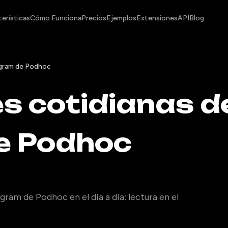
erísticas
Cómo Funciona
Precios
Ejemplos
Extensiones
API
Blog
egram de Podhoc
s cotidianas de
e Podhoc
ram de Podhoc en el día a día: lectura en el