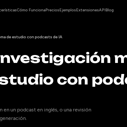
erísticas
Cómo Funciona
Precios
Ejemplos
Extensiones
API
Blog
ioma de estudio con podcasts de IA
investigación 
studio con pod
 en un podcast en inglés, o una revisión
 generación.