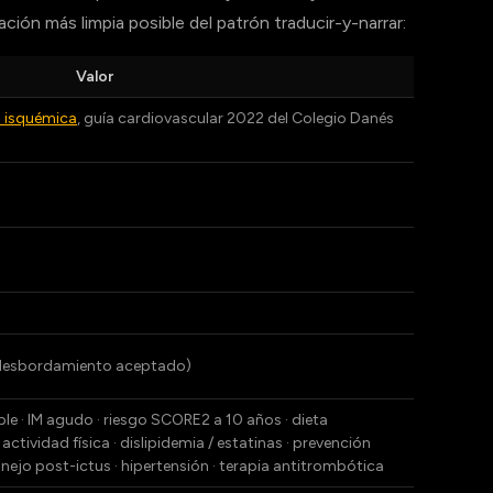
ación más limpia posible del patrón traducir-y-narrar:
Valor
a isquémica
, guía cardiovascular 2022 del Colegio Danés
 desbordamiento aceptado)
ble · IM agudo · riesgo SCORE2 a 10 años · dieta
tividad física · dislipidemia / estatinas · prevención
manejo post-ictus · hipertensión · terapia antitrombótica