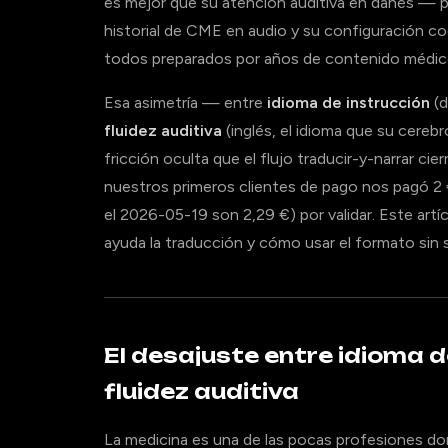
es mejor que su atención auditiva en danés — p
historial de CME en audio y su configuración cog
todos preparados por años de contenido médico
Esa asimetría — entre
idioma de instrucción
(d
fluidez auditiva
(inglés, el idioma que su cereb
fricción oculta que el flujo traducir-y-narrar ci
nuestros primeros clientes de pago nos pagó 2
el 2026-05-19 son 2,29 €) por validar. Este artí
ayuda la traducción y cómo usar el formato sin sa
El desajuste entre idioma d
fluidez auditiva
La medicina es una de las pocas profesiones donde