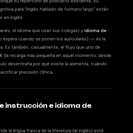
orque su repertorio de podcasts existente, su
nitiva para “inglés hablado de formato largo” están
 en inglés.
anés, el idioma que usan sus colegas) y
idioma de
ro espera cuando se ponen los auriculares) — es la
erra. Es también, casualmente, el flujo que uno de
 € (la recarga más pequeña en aquel momento; desde
culo desentraña por qué existe la asimetría, cuándo
crificar precisión clínica.
e instrucción e idioma de
 la lingua franca de la literatura (el inglés) está