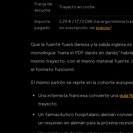
Franja de
Trayecto en coche
escucha
Importe
2,29 € / 17,13 DKK (recarga mínima tra
pagado
sin suscripción, ver
precios
)
Que la fuente fuera danesa y la salida inglesa e
monolingüe “narra el PDF danés en danés” habría 
mismo trayecto, con el mismo material fuente. L
el formato funcionó.
El mismo patrón se repite en la cohorte europ
Una internista francesa convierte una
guía N
trayecto.
Un farmacéutico hospitalario alemán convie
un resumen en alemán para la próxima reunión