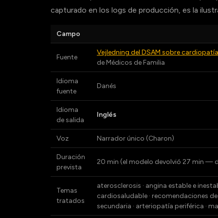
capturado en los logs de producción, es la ilustr
Campo
Vejledning del DSAM sobre cardiopatí
Fuente
de Médicos de Familia
Idioma
Danés
fuente
Idioma
Inglés
de salida
Voz
Narrador único (Charon)
Duración
20 min (el modelo devolvió 27 min —
prevista
aterosclerosis · angina estable e inesta
Temas
cardiosaludable · recomendaciones de ac
tratados
secundaria · arteriopatía periférica · 