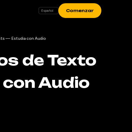
Comenzar
sts — Estudia con Audio
os de Texto
 con Audio