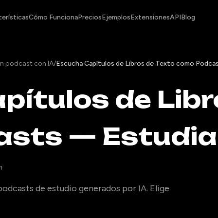
erísticas
Cómo Funciona
Precios
Ejemplos
Extensiones
API
Blog
un podcast con IA
/
Escucha Capítulos de Libros de Texto como Podca
ítulos de Libr
sts — Estudia
m
podcasts de estudio generados por IA. Elige