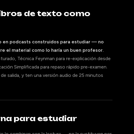
libros de texto como
to en podcasts construidos para estudiar — no
re el material como lo haría un buen profesor.
ructurado, Técnica Feynman para re-explicación desde
icación Simplificada para repaso rápido pre-examen.
a de salida, y ten una versión audio de 25 minutos
ona para estudiar
o lo combinan con la lectura — no la sustituyen por