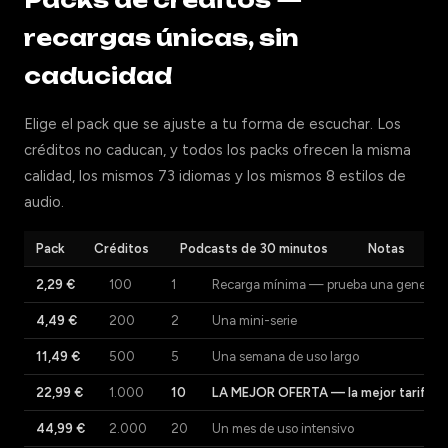
Packs de créditos —
recargas únicas, sin
caducidad
Elige el pack que se ajuste a tu forma de escuchar. Los
créditos no caducan, y todos los packs ofrecen la misma
calidad, los mismos 73 idiomas y los mismos 8 estilos de
audio.
Pack
Créditos
Podcasts de 30 minutos
Notas
2,29 €
100
1
Recarga mínima — prueba una generaci
4,49 €
200
2
Una mini-serie
11,49 €
500
5
Una semana de uso largo
22,99 €
1.000
10
LA MEJOR OFERTA — la mejor tarifa p
44,99 €
2.000
20
Un mes de uso intensivo