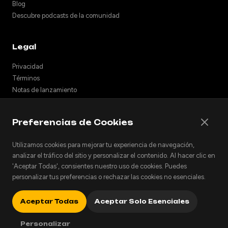
Blog
Descubre podcasts de la comunidad
Legal
Privacidad
Términos
Notas de lanzamiento
Soporte
API
Preferencias de Cookies
Incrustar podcasts
Utilizamos cookies para mejorar tu experiencia de navegación,
analizar el tráfico del sitio y personalizar el contenido. Al hacer clic en
'Aceptar Todas', consientes nuestro uso de cookies. Puedes
© 2026 Podhoc. Todos los derechos reservados.
personalizar tus preferencias o rechazar las cookies no esenciales.
v1.2.0-20260801042810-6356398
English
Español
العربية
Català
Deutsch
Français
Aceptar Todas
Aceptar Solo Esenciales
Italiano
Русский
Personalizar