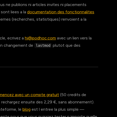
s ne publions ni articles invites ni placements
 sont liees a la
documentation des fonctionnalites
xternes (recherches, statistiques) renvoient a la
cle, ecrivez a
hi@podhoc.com
avec un lien vers la
 un changement de
plutot que des
lastmod
encez avec un compte gratuit
(50 credits de
— rechargez ensuite des 2,29 €, sans abonnement).
lateforme, le
blog
est l entree la plus simple —
inente pour que vous puissiez tester n importe quelle