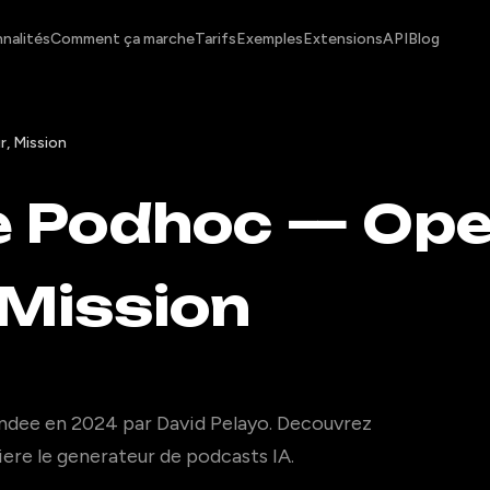
nalités
Comment ça marche
Tarifs
Exemples
Extensions
API
Blog
, Mission
e Podhoc — Ope
 Mission
ndee en 2024 par David Pelayo. Decouvrez
riere le generateur de podcasts IA.