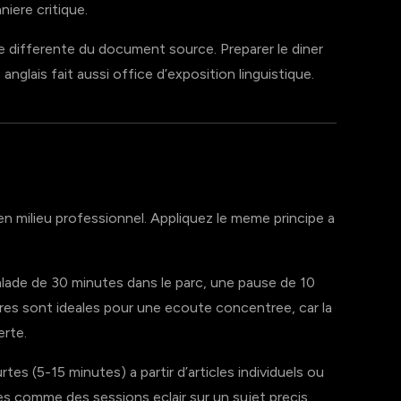
iere critique.
differente du document source. Preparer le diner
anglais fait aussi office d’exposition linguistique.
n milieu professionnel. Appliquez le meme principe a
lade de 30 minutes dans le parc, une pause de 10
es sont ideales pour une ecoute concentree, car la
erte.
s (5-15 minutes) a partir d’articles individuels ou
es comme des sessions eclair sur un sujet precis