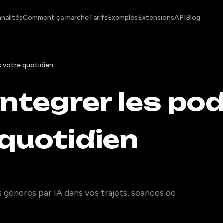
nalités
Comment ça marche
Tarifs
Exemples
Extensions
API
Blog
s votre quotidien
integrer les po
quotidien
generes par IA dans vos trajets, seances de