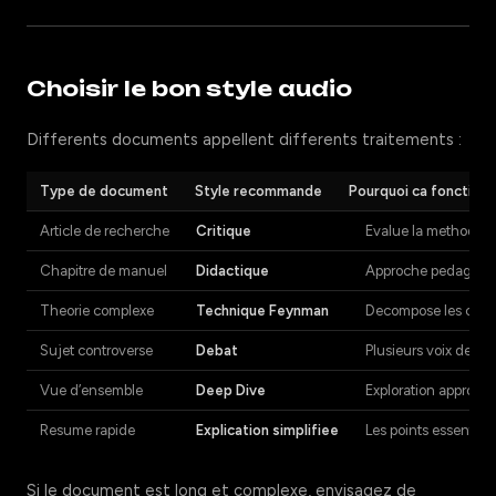
Choisir le bon style audio
Differents documents appellent differents traitements :
Type de document
Style recommande
Pourquoi ca fonction
Article de recherche
Critique
Evalue la methodolog
Chapitre de manuel
Didactique
Approche pedagogiqu
Theorie complexe
Technique Feynman
Decompose les conce
Sujet controverse
Debat
Plusieurs voix defen
Vue d’ensemble
Deep Dive
Exploration approfon
Resume rapide
Explication simplifiee
Les points essentie
Si le document est long et complexe, envisagez de