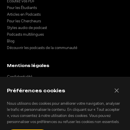
Écoutez vos PDF
Pour les Étudiants
Articles en Podcasts
Pour les Chercheurs
Styles audio de podcast
Podcasts multilingues
Blog
Découvrir les podcasts de la communauté
Mentions légales
Confidentialité
Mentions légales
Préférences cookies
Notes de version
Assistance
Nous utilisons des cookies pour améliorer votre navigation, analyser
API
le trafic et personnaliser le contenu. En cliquant sur « Tout accepter
Intégrer des podcasts
», vous consentez à notre utilisation des cookies. Vous pouvez
personnaliser vos préférences ou refuser les cookies non essentiels.