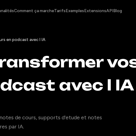
nalités
Comment ça marche
Tarifs
Exemples
Extensions
API
Blog
s en podcast avec l IA
ansformer vos
dcast avec l IA
notes de cours, supports d'etude et notes
es par IA.