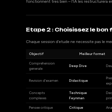
fonctionnent tres bien – l’IA les restructurera e
Etape 2 : Choisissez le bon
Chaque session d’etude ne necessite pas le mem
Objectif
Meilleur format
Comprehension
Deep Dive
Deu
generale
Pre
Revision d’examen
Didactique
exp
Concepts
Technique
Dec
complexes
Feynman
pri
Pensee critique
Critique
Ana