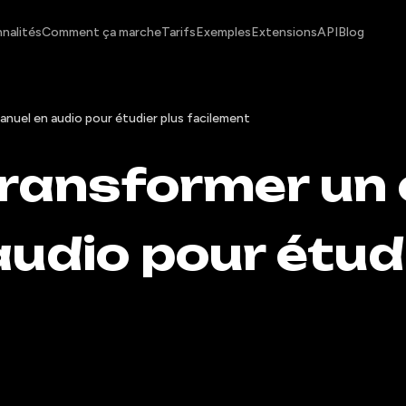
nalités
Comment ça marche
Tarifs
Exemples
Extensions
API
Blog
nuel en audio pour étudier plus facilement
ansformer un 
udio pour étudi