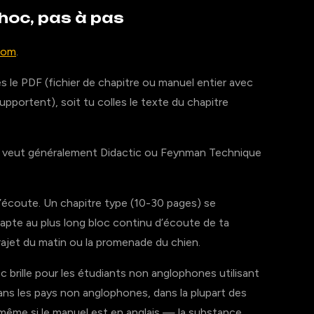
hoc, pas à pas
com
.
s le PDF (fichier de chapitre ou manuel entier avec
supportent), soit tu colles le texte du chapitre
veut généralement Didactic ou Feynman Technique
’écoute. Un chapitre type (10-30 pages) se
apte au plus long bloc continu d’écoute de ta
rajet du matin ou la promenade du chien.
 brille pour les étudiants non anglophones utilisant
dans les pays non anglophones, dans la plupart des
 même si le manuel est en anglais — la substance