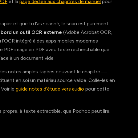
 PDF
et la
page dédiée aux chapitres de manuel
pour
papier et que tu l’as scanné, le scan est purement
abord un outil OCR externe
(Adobe Acrobat OCR,
u l’OCR intégré à des apps mobiles modernes
le PDF image en PDF avec texte recherchable que
 face à un document vide.
s des notes amples tapées couvrant le chapitre —
uent en soi un matériau source valide. Colle-les en
Voir le
guide notes d’étude vers audio
pour cette
ée propre, à texte extractible, que Podhoc peut lire.