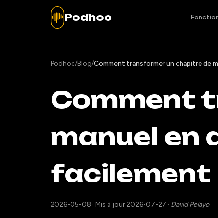
Podhoc
Fonction
Podhoc
/
Blog
/
Comment transformer un chapitre de ma
Comment tr
manuel en a
facilement
2026-05-08
·
Mis à jour 2026-07-27
·
David Pelayo