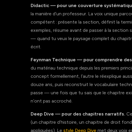
Didactic — pour une couverture systématiqu
la manière d’un professeur. La voix unique parco
compétent : présente la section, définit la termi
exemples, résume avant de passer à la section su
— quand tu veux le paysage complet du chapitre c
écrit.
Feynman Technique — pour comprendre des c
du matériau technique depuis les premiers princip
concept formellement, l’autre le réexplique aussi
douze ans, puis reconstruit le vocabulaire tech
passe — une fois que tu sais que le chapitre exi
n’ont pas accroché.
Deep Dive — pour des chapitres narratifs.
Cer
(un chapitre d’histoire, un chapitre de droit fo
appliquées). Le
style Deep Dive
met deux voix en