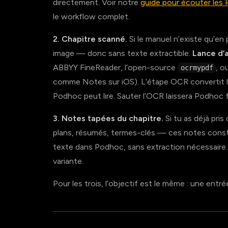
directement. Voir notre
guide pour écouter les
le workflow complet.
2. Chapitre scanné.
Si le manuel n’existe qu’en 
image — donc sans texte extractible.
Lance d’
ABBYY FineReader, l’open-source
, o
ocrmypdf
comme Notes sur iOS). L’étape OCR convertit 
Podhoc peut lire. Sauter l’OCR laissera Podhoc
3. Notes tapées du chapitre.
Si tu as déjà pri
plans, résumés, termes-clés — ces notes constit
texte dans Podhoc, sans extraction nécessaire. 
variante.
Pour les trois, l’objectif est le même : une entr