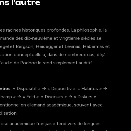
ns l’autre
 racines historiques profondes. La philosophie, la
allemande des dix-neuvième et vingtième siècles se
egel et Bergson, Heidegger et Levinas, Habermas et
duction conceptuelle a, dans de nombreux cas, déjà
; l’audio de Podhoc le rend simplement auditif.
rvées.
« Dispositif » → « Dispositiv ». « Habitus » →
hamp » → « Feld ». « Discours » → « Diskurs ».
onventionnel en allemand académique, souvent avec
ilisation.
rose académique française tend vers de longues