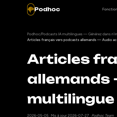
Podhoc
Fonction
Podhoc
/
Podcasts IA multilingues — Générez dans n'im
Articles français vers podcasts allemands — Audio a
Articles fr
allemands 
multilingue
2026-05-05
·
Mis à jour 2026-07-27
·
Podhoc Team