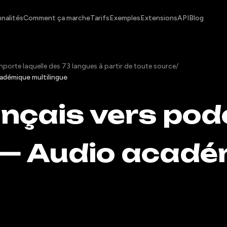
nalités
Comment ça marche
Tarifs
Exemples
Extensions
API
Blog
porte laquelle des 73 langues à partir de toute source
/
cadémique multilingue
ançais vers po
— Audio acadé