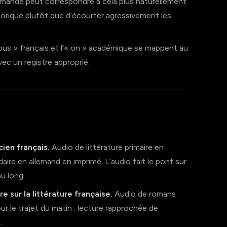
lemande peut correspondre à cela plus naturellement
étorique plutôt que d’écourter agressivement les
us » français et l’« on » académique se mappent au
ec un registre approprié.
ien français.
Audio de littérature primaire en
daire en allemand en imprimé. L’audio fait le pont sur
au long.
 sur la littérature française.
Audio de romans
r le trajet du matin ; lecture rapprochée de
.