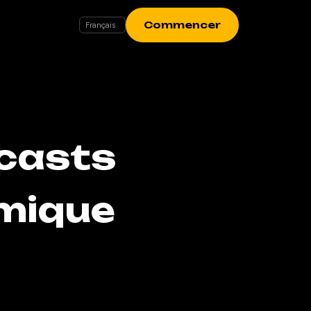
Commencer
dcasts
mique