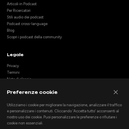
Articoli in Podcast
Per Ricercatori
Stili audio dei podcast
Podcast cross-language
Blog
Scopri i podcast della community
Legale
Privacy
Termini
Note di rilascio
Supporto
Preferenze cookie
API
Incorpora podcast
Utilizziamo i cookie per migliorare la navigazione, analizzare il traffico
e personalizzare i contenuti. Cliccando 'Accetta tutto' acconsenti al
nostro uso dei cookie. Puoi personalizzare le preferenze o rifiutare i
cookie non essenziali.
© 2026 Podhoc. Tutti i diritti riservati.
v1.2.0-20260801042810-6356398