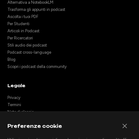
Alternativa a NotebookLM
Trasforma gli appunti in podcast
Ascolta i tuoi PDF
Per Studenti
Articoli in Podcast
Per Ricercatori
Stili audio dei podcast
Podcast cross-language
Blog
Scopri i podcast della community
Legale
Privacy
Termini
Note di rilascio
Supporto
Preferenze cookie
API
Incorpora podcast