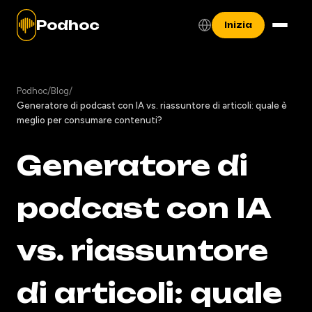
Podhoc
Inizia
Podhoc
/
Blog
/
Generatore di podcast con IA vs. riassuntore di articoli: quale è
meglio per consumare contenuti?
Generatore di
podcast con IA
vs. riassuntore
di articoli: quale