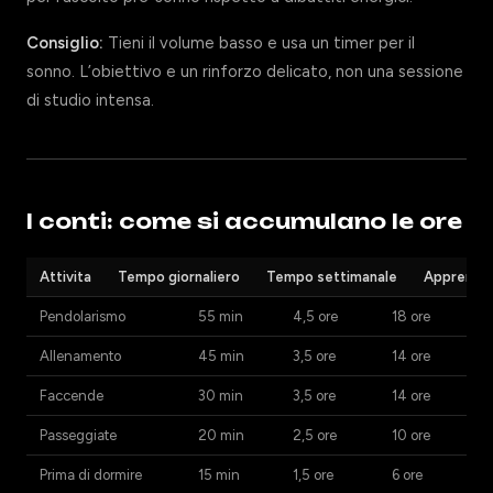
Consiglio:
Tieni il volume basso e usa un timer per il
sonno. L’obiettivo e un rinforzo delicato, non una sessione
di studio intensa.
I conti: come si accumulano le ore
Attivita
Tempo giornaliero
Tempo settimanale
Apprendim
Pendolarismo
55 min
4,5 ore
18 ore
Allenamento
45 min
3,5 ore
14 ore
Faccende
30 min
3,5 ore
14 ore
Passeggiate
20 min
2,5 ore
10 ore
Prima di dormire
15 min
1,5 ore
6 ore