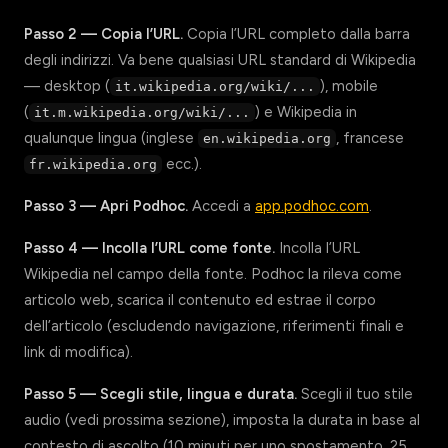
Passo 2 — Copia l’URL.
Copia l’URL completo dalla barra
degli indirizzi. Va bene qualsiasi URL standard di Wikipedia
— desktop (
), mobile
it.wikipedia.org/wiki/...
(
) e Wikipedia in
it.m.wikipedia.org/wiki/...
qualunque lingua (inglese
, francese
en.wikipedia.org
ecc.).
fr.wikipedia.org
Passo 3 — Apri Podhoc.
Accedi a
app.podhoc.com
.
Passo 4 — Incolla l’URL come fonte.
Incolla l’URL
Wikipedia nel campo della fonte. Podhoc la rileva come
articolo web, scarica il contenuto ed estrae il corpo
dell’articolo (escludendo navigazione, riferimenti finali e
link di modifica).
Passo 5 — Scegli stile, lingua e durata.
Scegli il tuo stile
audio (vedi prossima sezione), imposta la durata in base al
contesto di ascolto (10 minuti per uno spostamento, 25