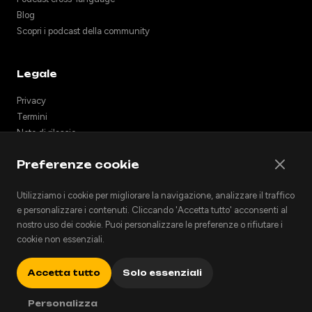
Blog
Scopri i podcast della community
Legale
Privacy
Termini
Note di rilascio
Supporto
Preferenze cookie
API
Incorpora podcast
Utilizziamo i cookie per migliorare la navigazione, analizzare il traffico
e personalizzare i contenuti. Cliccando 'Accetta tutto' acconsenti al
nostro uso dei cookie. Puoi personalizzare le preferenze o rifiutare i
cookie non essenziali.
© 2026 Podhoc. Tutti i diritti riservati.
v1.2.0-20260801042810-6356398
English
Español
العربية
Català
Deutsch
Français
Accetta tutto
Solo essenziali
Italiano
Русский
Personalizza