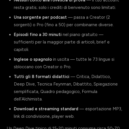
Nessun conto alla rovescia di prova
— il tuo account
resta gratis; solo i crediti di benvenuto sono limitati.
Una sorgente per podcast
— passa a Creator (2
sorgenti) o Pro (fino a 50) per combinarne diverse.
Episodi fino a 30 minuti
nel piano gratuito —
sufficienti per la maggior parte di articoli, brief e
capitoli.
Inglese o spagnolo
in uscita — tutte le 73 lingue si
sbloccano con Creator o Pro.
Tutti gli 8 formati didattici
— Critica, Didattico,
Deep Dive, Tecnica Feynman, Dibattito, Spiegazione
semplificata, Quadro pedagogico, Formula
dell’Alchimista.
Download e streaming standard
— esportazione MP3,
link di condivisione, player web.
Un Deep Dive tipico di 15-20 minuti consuma circa 50-70