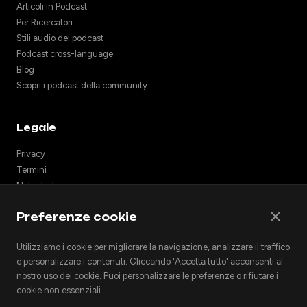
Articoli in Podcast
Per Ricercatori
Stili audio dei podcast
Podcast cross-language
Blog
Scopri i podcast della community
Legale
Privacy
Termini
Note di rilascio
Supporto
Preferenze cookie
API
Incorpora podcast
Utilizziamo i cookie per migliorare la navigazione, analizzare il traffico
e personalizzare i contenuti. Cliccando 'Accetta tutto' acconsenti al
nostro uso dei cookie. Puoi personalizzare le preferenze o rifiutare i
cookie non essenziali.
© 2026 Podhoc. Tutti i diritti riservati.
v1.2.0-20260801042810-6356398