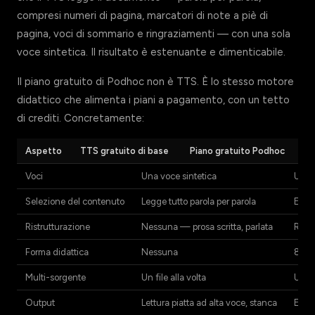
compresi numeri di pagina, marcatori di note a piè di
pagina, voci di sommario e ringraziamenti — con una sola
voce sintetica. Il risultato è estenuante e dimenticabile.
Il piano gratuito di Podhoc non è TTS. È lo stesso motore
didattico che alimenta i piani a pagamento, con un tetto
di crediti. Concretamente:
Aspetto
TTS gratuito di base
Piano gratuito Podhoc
Voci
Una voce sintetica
Una v
Selezione del contenuto
Legge tutto parola per parola
Estra
Ristrutturazione
Nessuna — prosa scritta, parlata
Riorg
Forma didattica
Nessuna
8 for
Multi-sorgente
Un file alla volta
Una s
Output
Lettura piatta ad alta voce, stanca
Episo