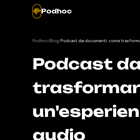
Podhoc
Podhoc
/
Blog
/
Podcast dai documenti: come trasformare
Podcast da
trasformare
un'esperie
audio