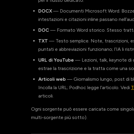
per il flusso dedicato.
DOCX
— Documenti Microsoft Word. Bozze, br
intestazioni e citazioni inline passano nell’aud
DOC
— Formato Word storico. Stesso trattam
TXT
— Testo semplice. Note, trascrizioni, es
puntati e abbreviazioni funzionano; l’IA li ris
URL di YouTube
— Lezioni, talk, keynote di
estrae la trascrizione e la tratta come una s
Articoli web
— Giornalismo lungo, post di bl
Incolla la URL; Podhoc legge l’articolo. Vedi
T
articoli.
Ogni sorgente può essere caricata come singol
multi-sorgente più sotto).