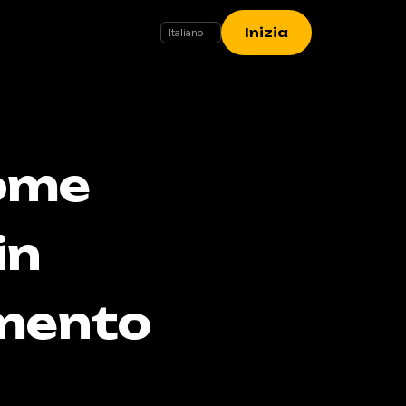
Inizia
come
in
imento