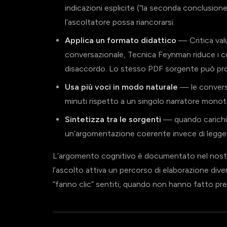
indicazioni esplicite (“la seconda conclusion
l’ascoltatore possa riancorarsi.
Applica un formato didattico
— Critica val
conversazionale, Tecnica Feynman riduce i conc
disaccordo. Lo stesso PDF sorgente può prod
Usa più voci in modo naturale
— le conversa
minuti rispetto a un singolo narratore mono
Sintetizza tra le sorgenti
— quando carichi p
un’argomentazione coerente invece di legger
L’argomento cognitivo è documentato nel nost
l’ascolto attiva un percorso di elaborazione dive
“fanno clic” sentiti, quando non hanno fatto pres