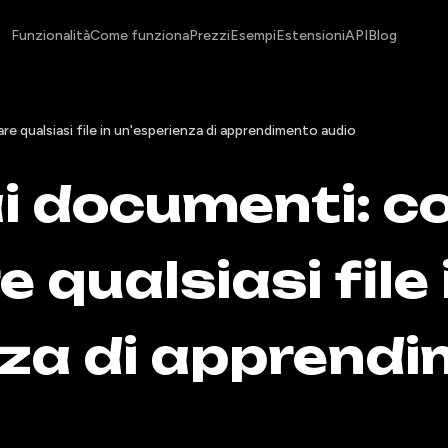
Funzionalità
Come funziona
Prezzi
Esempi
Estensioni
API
Blog
 qualsiasi file in un'esperienza di apprendimento audio
i documenti: 
 qualsiasi file 
nza di apprend