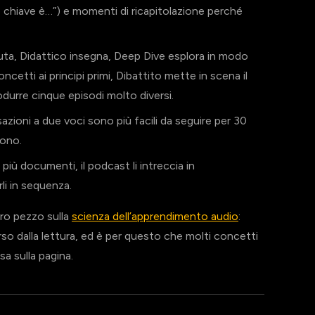
e chiave è…”) e momenti di ricapitolazione perché
uta, Didattico insegna, Deep Dive esplora in modo
etti ai principi primi, Dibattito mette in scena il
urre cinque episodi molto diversi.
zioni a due voci sono più facili da seguire per 30
tono.
iù documenti, il podcast li intreccia in
li in sequenza.
ro pezzo sulla
scienza dell’apprendimento audio
:
rso dalla lettura, ed è per questo che molti concetti
a sulla pagina.