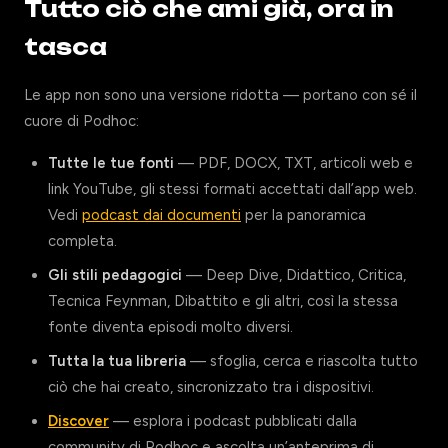
Tutto ciò che ami già, ora in
tasca
Le app non sono una versione ridotta — portano con sé il
cuore di Podhoc:
Tutte le tue fonti
— PDF, DOCX, TXT, articoli web e
link YouTube, gli stessi formati accettati dall’app web.
Vedi
podcast dai documenti
per la panoramica
completa.
Gli stili pedagogici
— Deep Dive, Didattico, Critica,
Tecnica Feynman, Dibattito e gli altri, così la stessa
fonte diventa episodi molto diversi.
Tutta la tua libreria
— sfoglia, cerca e riascolta tutto
ciò che hai creato, sincronizzato tra i dispositivi.
Discover
— esplora i podcast pubblicati dalla
community di Podhoc e ascolta un’anteprima di