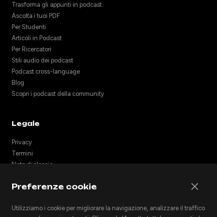
Trasforma gli appunti in podcast
Ascolta i tuoi PDF
Per Studenti
Articoli in Podcast
Per Ricercatori
Stili audio dei podcast
Podcast cross-language
Blog
Scopri i podcast della community
Legale
Privacy
Termini
Note di rilascio
Supporto
Preferenze cookie
API
Incorpora podcast
Utilizziamo i cookie per migliorare la navigazione, analizzare il traffico