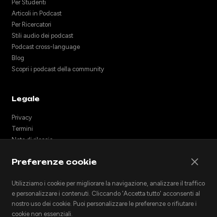
Per Studenti
Articoli in Podcast
Per Ricercatori
Stili audio dei podcast
Podcast cross-language
Blog
Scopri i podcast della community
Legale
Privacy
Termini
Note di rilascio
Supporto
Preferenze cookie
API
Incorpora podcast
Utilizziamo i cookie per migliorare la navigazione, analizzare il traffico
e personalizzare i contenuti. Cliccando 'Accetta tutto' acconsenti al
nostro uso dei cookie. Puoi personalizzare le preferenze o rifiutare i
cookie non essenziali.