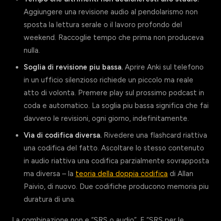
Aggiungere una revisione audio al pendolarismo non
sposta la lettura serale o il lavoro profondo del
weekend. Raccoglie tempo che prima non produceva
nulla.
Soglia di revisione piu bassa.
Aprire Anki sul telefono
in un ufficio silenzioso richiede un piccolo ma reale
atto di volonta. Premere play sul prossimo podcast in
coda e automatico. La soglia piu bassa significa che fai
davvero le revisioni, ogni giorno, indefinitamente.
Via di codifica diversa.
Rivedere una flashcard riattiva
una codifica del fatto. Ascoltare lo stesso contenuto
in audio riattiva una codifica parzialmente sovrapposta
ma diversa – la
teoria della doppia codifica
di Allan
Paivio, di nuovo. Due codifiche producono memoria piu
duratura di una.
La combinazione non e “SRS o audio”. E “SRS per le