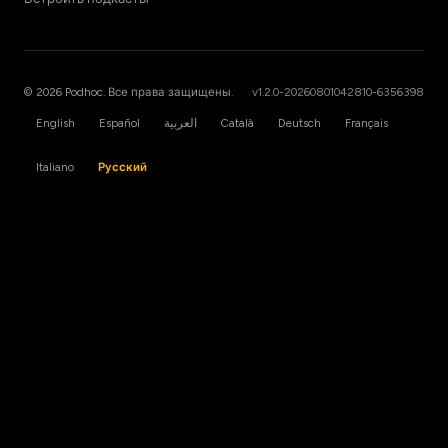
© 2026 Podhoc. Все права защищены.
v1.2.0-20260801042810-6356398
English
Español
العربية
Català
Deutsch
Français
Italiano
Русский