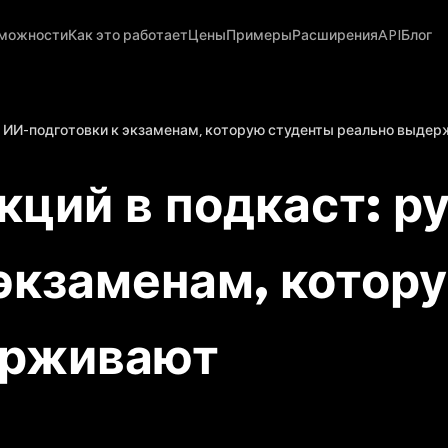
можности
Как это работает
Цены
Примеры
Расширения
API
Блог
а ИИ-подготовки к экзаменам, которую студенты реально выде
кций в подкаст: р
 экзаменам, котор
ерживают