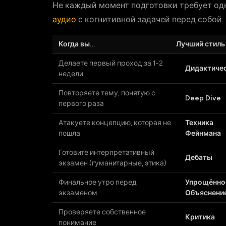
Не каждый момент подготовки требует одн
аудио
с когнитивной задачей перед собой.
Когда вы…
Лучший стиль
Делаете первый проход за 1-2
Дидактиче
недели
Повторяете тему, понятую с
Deep Dive
первого раза
Атакуете концепцию, которая не
Техника
пошла
Фейнмана
Готовите интерпретативный
Дебаты
экзамен (гуманитарные, этика)
Финальное утро перед
Упрощённо
экзаменом
Объяснени
Проверяете собственное
Критика
понимание