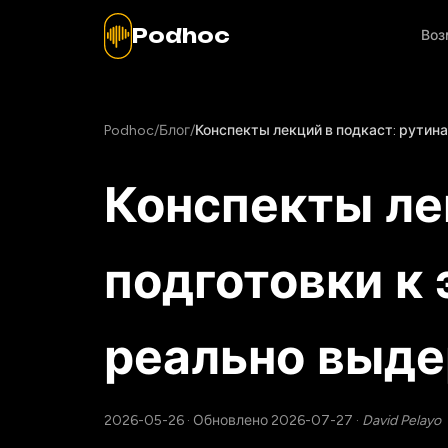
Podhoc
Воз
Podhoc
/
Блог
/
Конспекты лекций в подкаст: рутин
Конспекты ле
подготовки к
реально выд
2026-05-26
·
Обновлено 2026-07-27
·
David Pelayo