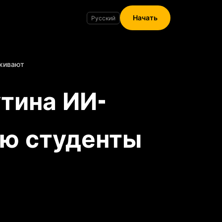
Начать
рживают
утина ИИ-
ую студенты