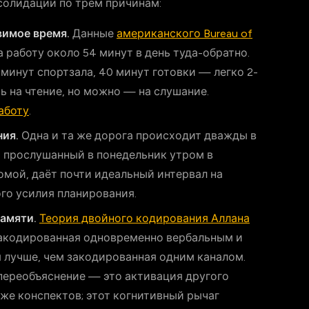
солидации по трём причинам:
вимое время.
Данные
американского Bureau of
 работу около 54 минут в день туда-обратно.
 минут спортзала, 40 минут готовки — легко 2-
ь на чтение, но можно — на слушание.
аботу
.
ния.
Одна и та же дорога происходит дважды в
, прослушанный в понедельник утром в
домой, даёт почти идеальный интервал на
го усилия планирования.
амяти.
Теория двойного кодирования Аллана
закодированная одновременно вербальным и
 лучше, чем закодированная одним каналом.
 переобъяснение — это активация другого
 же конспектов; этот когнитивный рычаг