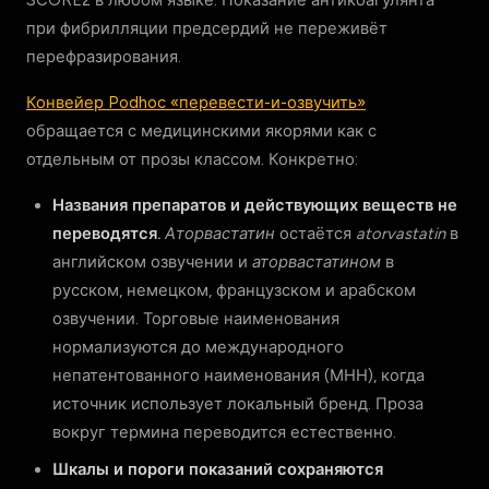
SCORE2 в любом языке. Показание антикоагулянта
при фибрилляции предсердий не переживёт
перефразирования.
Конвейер Podhoc «перевести-и-озвучить»
обращается с медицинскими якорями как с
отдельным от прозы классом. Конкретно:
Названия препаратов и действующих веществ не
переводятся.
Аторвастатин
остаётся
atorvastatin
в
английском озвучении и
аторвастатином
в
русском, немецком, французском и арабском
озвучении. Торговые наименования
нормализуются до международного
непатентованного наименования (МНН), когда
источник использует локальный бренд. Проза
вокруг термина переводится естественно.
Шкалы и пороги показаний сохраняются