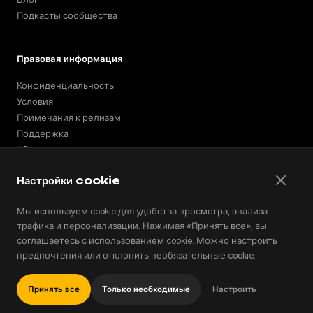
Подкасты сообщества
Правовая информация
Конфиденциальность
Условия
Примечания к релизам
Поддержка
API
Встроить подкасты
Настройки cookie
Мы используем cookie для удобства просмотра, анализа
трафика и персонализации. Нажимая «Принять все», вы
© 2026 Podhoc. Все права защищены.
v1.2.0-20260801042810-6356398
соглашаетесь с использованием cookie. Можно настроить
English
Español
العربية
Català
Deutsch
Français
предпочтения или отклонить необязательные cookie.
Italiano
Русский
Принять все
Только необходимые
Настроить