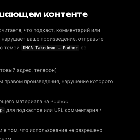
ушающем контенте
считаете, что подкаст, комментарий или
 нарушает ваше произведение, отправьте
с темой
со
DMCA Takedown — Podhoc
чтовый адрес, телефон).
 правом произведения, нарушение которого
щего материала на Podhoc
для подкастов или URL комментария /
g>
 в том, что использование не разрешено
оном.