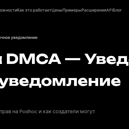
ожности
Как это работает
Цены
Примеры
Расширения
API
Блог
ечное уведомление
 DMCA — Увед
 уведомление
рав на Podhoc и как создатели могут