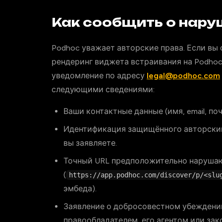
Как сообщить о нар
Podhoc уважает авторские права. Если вы 
рендеринг виджета встраивания на Podhoc
уведомление по адресу
legal@podhoc.com
следующими сведениями:
Ваши контактные данные (имя, email, по
Идентификация защищённого авторским
вы заявляете.
Точный URL предположительно нарушаю
(
https://app.podhoc.com/discover/p/<slu
эмбеда).
Заявление о добросовестном убеждении
правообладателем, его агентом или зак