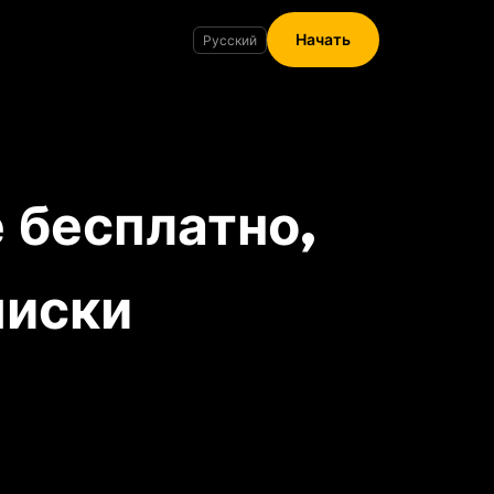
Начать
бесплатно,
писки