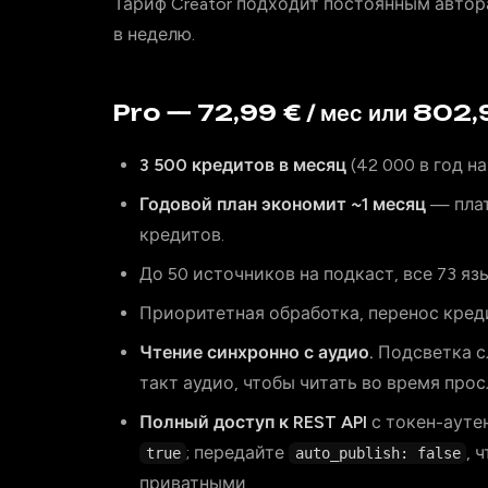
Тариф Creator подходит постоянным авто
в неделю.
Pro — 72,99 € / мес или 802,9
3 500 кредитов в месяц
(42 000 в год на
Годовой план экономит ~1 месяц
— плат
кредитов.
До 50 источников на подкаст, все 73 яз
Приоритетная обработка, перенос кред
Чтение синхронно с аудио.
Подсветка с
такт аудио, чтобы читать во время прос
Полный доступ к REST API
с токен-ауте
; передайте
, 
true
auto_publish: false
приватными.